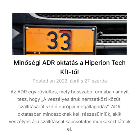
Minőségi ADR oktatás a Hiperion Tech
Kft-től
Posted on 2022. április 27. szerda
Az ADR egy rövidítés, mely hosszabb formában annyit
tesz, hogy „A veszélyes áruk nemzetközi közúti
szállításáról szóló európai megállapodás”. ADR
oktatásban mindazoknak kell részesülniük, akik
veszélyes áru szállítással kapcsolatos munkakört látnak
el.