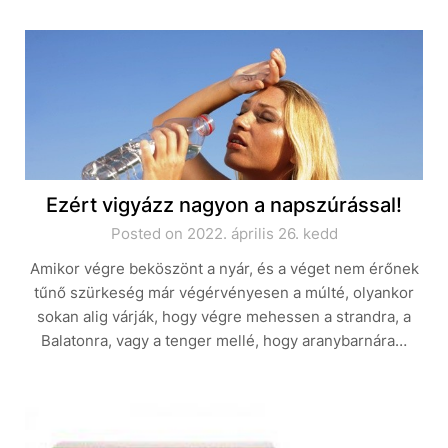
Ezért vigyázz nagyon a napszúrással!
Posted on 2022. április 26. kedd
Amikor végre beköszönt a nyár, és a véget nem érőnek
tűnő szürkeség már végérvényesen a múlté, olyankor
sokan alig várják, hogy végre mehessen a strandra, a
Balatonra, vagy a tenger mellé, hogy aranybarnára…