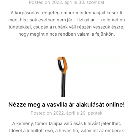
Posted on 2022. április 30. szombat
A korpásodás rengeteg ember mindennapjait keseríti
meg, hisz sok esetben nem jár – fizikailag – kellemetlen
tünetekkel, csupán a ruhánk váll részén vesszük észre,
hogy megint nincs rendben valami a fejünkön.
Nézze meg a vasvilla ár alakulását online!
Posted on 2022. április 29. péntek
A kemény, tömör talajba való ásás kihívást jelenthet.
Idővel a lehullott eső, a heves hó, valamint az emberek