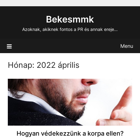
Skip
to
Bekesmmk
content
Azoknak, akiknek fontos a PR és annak ereje…
Menu
Hónap:
2022 április
Hogyan védekezzünk a korpa ellen?