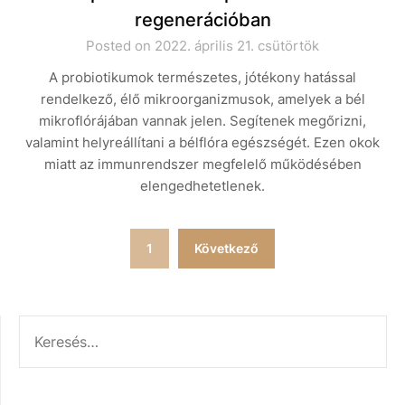
regenerációban
Posted on 2022. április 21. csütörtök
A probiotikumok természetes, jótékony hatással
rendelkező, élő mikroorganizmusok, amelyek a bél
mikroflórájában vannak jelen. Segítenek megőrizni,
valamint helyreállítani a bélflóra egészségét. Ezen okok
miatt az immunrendszer megfelelő működésében
elengedhetetlenek.
Bejegyzések
1
Következő
lapozása
KERESÉS: