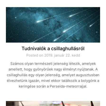
Tudnivalók a csillaghullásról
Posted on 2019. január 22. kedd
Számos olyan természeti jelenség létezik, amelyek
amellett, hogy gyönyörűek nagy élményt nyújtanak. A
csillaghullás egy olyan jelenség, amelyet augusztusban
élvezhetünk igazán, mivel ekkor találkozik a bolygónk a
keringése során a Perseida-meteorrajjal.