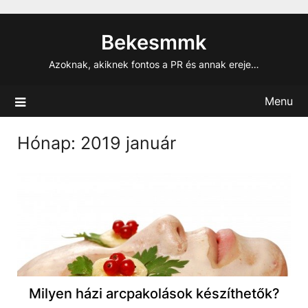
Skip
to
Bekesmmk
content
Azoknak, akiknek fontos a PR és annak ereje…
Menu
Hónap:
2019 január
Milyen házi arcpakolások készíthetők?