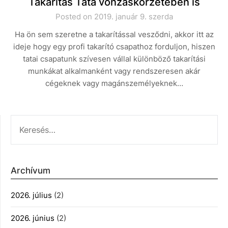
Takarítás Tata vonzáskörzetében is
Posted on 2019. január 9. szerda
Ha ön sem szeretne a takarítással vesződni, akkor itt az
ideje hogy egy profi takarító csapathoz forduljon, hiszen
tatai csapatunk szívesen vállal különböző takarítási
munkákat alkalmanként vagy rendszeresen akár
cégeknek vagy magánszemélyeknek…
KERESÉS:
Archívum
2026. július
(2)
2026. június
(2)