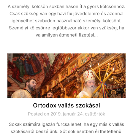
A személyi kölcsön sokban hasonlít a gyors kölcsönhöz.
Csak szükség van egy havi fix jövedelemre és azonnal
igényelhet szabadon használható személyi kölcsönt.
Személyi kölcsönre legtöbbször akkor van szükség, ha
valamilyen átmeneti fizetési…
Ortodox vallás szokásai
Posted on 2019. január 24. csütörtök
Sokak számára igazán furcsa lehet, ha egy másik vallás
szokásairól beszélünk. Sőt sok esetben érthetetlenül