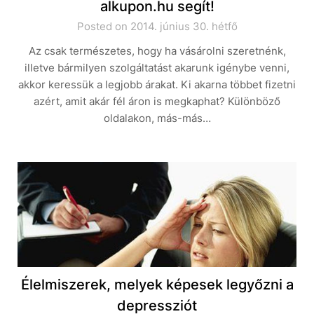
alkupon.hu segít!
Posted on 2014. június 30. hétfő
Az csak természetes, hogy ha vásárolni szeretnénk,
illetve bármilyen szolgáltatást akarunk igénybe venni,
akkor keressük a legjobb árakat. Ki akarna többet fizetni
azért, amit akár fél áron is megkaphat? Különböző
oldalakon, más-más…
Élelmiszerek, melyek képesek legyőzni a
depressziót