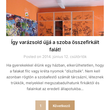
Így varázsold újjá a szoba összefirkált
falát!
Posted on 2014. június 12. csütörtök
Ha gyerekekkel élünk egy házban, elkerülhetetlen, hogy
a falakat filc vagy kréta nyomok “díszítsék”. Nem kell
azonban rögtön a szobafestő számát tárcsázni, léteznek
trükkök, melyekkel megszabadulhatunk firkáktól és
falainkat az eredeti állapotukba…
Bejegyzések
1
Következő