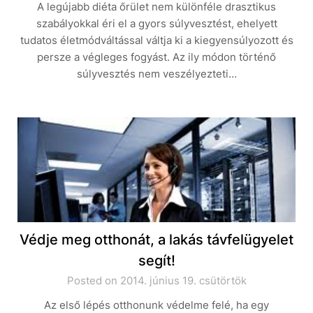
A legújabb diéta őrület nem különféle drasztikus
szabályokkal éri el a gyors súlyvesztést, ehelyett
tudatos életmódváltással váltja ki a kiegyensúlyozott és
persze a végleges fogyást. Az ily módon történő
súlyvesztés nem veszélyezteti…
Védje meg otthonát, a lakás távfelügyelet
segít!
Posted on 2014. június 19. csütörtök
Az első lépés otthonunk védelme felé, ha egy