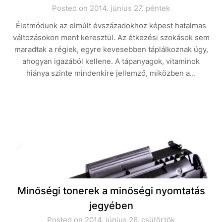
Posted on 2014. június 27. péntek
Életmódunk az elmúlt évszázadokhoz képest hatalmas
változásokon ment keresztül. Az étkezési szokások sem
maradtak a régiek, egyre kevesebben táplálkoznak úgy,
ahogyan igazából kellene. A tápanyagok, vitaminok
hiánya szinte mindenkire jellemző, miközben a…
Minőségi tonerek a minőségi nyomtatás
jegyében
Posted on 2014. június 26. csütörtök