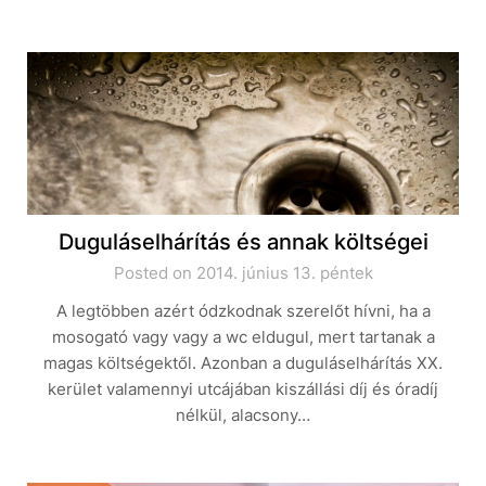
Duguláselhárítás és annak költségei
Posted on 2014. június 13. péntek
A legtöbben azért ódzkodnak szerelőt hívni, ha a
mosogató vagy vagy a wc eldugul, mert tartanak a
magas költségektől. Azonban a duguláselhárítás XX.
kerület valamennyi utcájában kiszállási díj és óradíj
nélkül, alacsony…