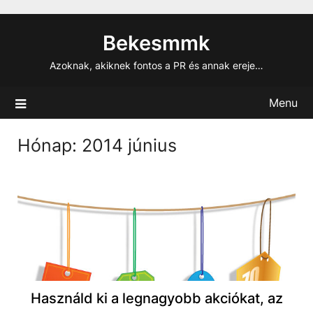
Skip
to
Bekesmmk
content
Azoknak, akiknek fontos a PR és annak ereje…
Menu
Hónap:
2014 június
Használd ki a legnagyobb akciókat, az