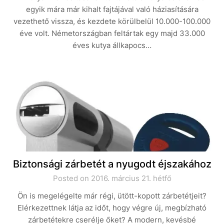
egyik mára már kihalt fajtájával való háziasítására
vezethető vissza, és kezdete körülbelül 10.000-100.000
éve volt. Németországban feltártak egy majd 33.000
éves kutya állkapocs…
Biztonsági zárbetét a nyugodt éjszakához
Posted on 2016. március 21. hétfő
Ön is megelégelte már régi, ütött-kopott zárbetétjeit?
Elérkezettnek látja az időt, hogy végre új, megbízható
zárbetétekre cserélje őket? A modern, kevésbé