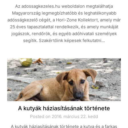
Az adossagkezeles.hu weboldalon megtalálhatja
Magyarország legmegbízhatóbb és leghatékonyabb
adósságkezelő cégét, a Hori-Zone Kollektort, amely már
25 éves tapasztalattal rendelkezik, és amely munkáját
jogászok, rendőrök, és egyéb adóhivatali személyek
segítik. Szakértőink képesek felkutatni…
A kutyák háziasításának története
Posted on 2016. március 22. kedd
A kutyák háziasításának története a kutya és a farkas