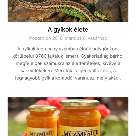
A gyíkok élete
Posted on 2016. március 6. vasárnap
A gyíkok igen nagy számban élnek bolygónkon,
körülbelül 3760 fajtájuk ismert. Gyakorlatilag bárhol
megfelelőek számukra az életfeltételek, kivéve a
sarkvidékeken. Méretük is igen változatos, a
legnagyobb gyík a komodói varánusz, mely akár…