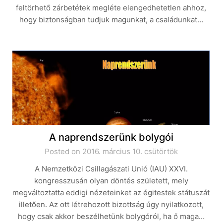
feltörhető zárbetétek megléte elengedhetetlen ahhoz,
hogy biztonságban tudjuk magunkat, a családunkat…
A naprendszerünk bolygói
Posted on 2016. március 10. csütörtök
A Nemzetközi Csillagászati Unió (IAU) XXVI.
kongresszusán olyan döntés született, mely
megváltoztatta eddigi nézeteinket az égitestek státuszát
illetően. Az ott létrehozott bizottság úgy nyilatkozott,
hogy csak akkor beszélhetünk bolygóról, ha ő maga…