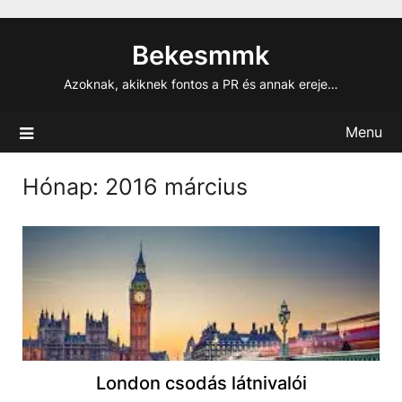
Skip
to
Bekesmmk
content
Azoknak, akiknek fontos a PR és annak ereje…
Menu
Hónap:
2016 március
London csodás látnivalói