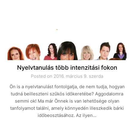
Nyelvtanulás több intenzitási fokon
Posted on 2016. március 9. szerda
Ön is a nyelvtanulást fontolgatja, de nem tudja, hogyan
tudná beilleszteni szűkös időkeretébe? Aggodalomra
semmi ok! Ma már Önnek is van lehetősége olyan
tanfolyamot találni, amely könnyedén illeszkedik bárki
időbeosztásához. Az ilyen…