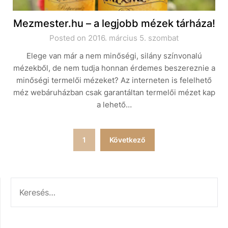
Mezmester.hu – a legjobb mézek tárháza!
Posted on 2016. március 5. szombat
Elege van már a nem minőségi, silány színvonalú
mézekből, de nem tudja honnan érdemes beszereznie a
minőségi termelői mézeket? Az interneten is felelhető
méz webáruházban csak garantáltan termelői mézet kap
a lehető…
Bejegyzések
1
Következő
lapozása
KERESÉS: