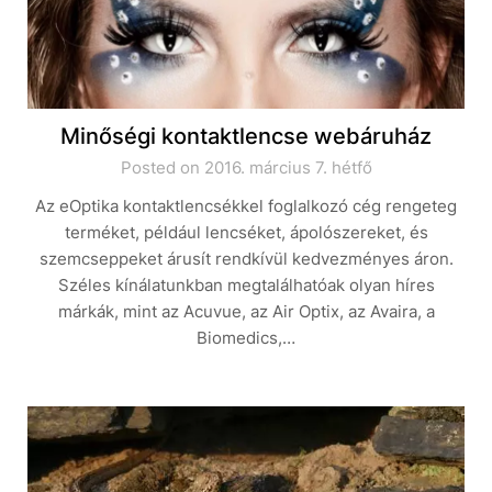
Minőségi kontaktlencse webáruház
Posted on 2016. március 7. hétfő
Az eOptika kontaktlencsékkel foglalkozó cég rengeteg
terméket, például lencséket, ápolószereket, és
szemcseppeket árusít rendkívül kedvezményes áron.
Széles kínálatunkban megtalálhatóak olyan híres
márkák, mint az Acuvue, az Air Optix, az Avaira, a
Biomedics,…