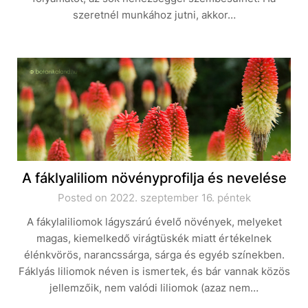
szeretnél munkához jutni, akkor…
A fáklyaliliom növényprofilja és nevelése
Posted on 2022. szeptember 16. péntek
A fákylaliliomok lágyszárú évelő növények, melyeket
magas, kiemelkedő virágtüskék miatt értékelnek
élénkvörös, narancssárga, sárga és egyéb színekben.
Fáklyás liliomok néven is ismertek, és bár vannak közös
jellemzőik, nem valódi liliomok (azaz nem…