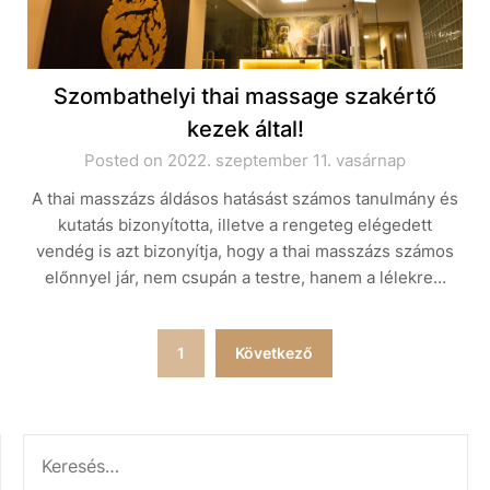
Szombathelyi thai massage szakértő
kezek által!
Posted on 2022. szeptember 11. vasárnap
A thai masszázs áldásos hatásást számos tanulmány és
kutatás bizonyította, illetve a rengeteg elégedett
vendég is azt bizonyítja, hogy a thai masszázs számos
előnnyel jár, nem csupán a testre, hanem a lélekre…
Bejegyzések
1
Következő
lapozása
KERESÉS: