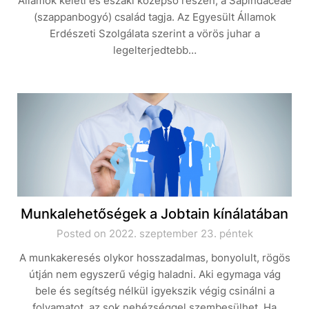
Államok keleti és északi középső részén, a Sapindaceae
(szappanbogyó) család tagja. Az Egyesült Államok
Erdészeti Szolgálata szerint a vörös juhar a
legelterjedtebb…
Munkalehetőségek a Jobtain kínálatában
Posted on 2022. szeptember 23. péntek
A munkakeresés olykor hosszadalmas, bonyolult, rögös
útján nem egyszerű végig haladni. Aki egymaga vág
bele és segítség nélkül igyekszik végig csinálni a
folyamatot, az sok nehézséggel szembesülhet. Ha