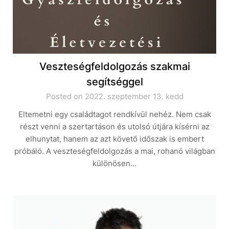
Veszteségfeldolgozás szakmai
segítséggel
Posted on 2022. szeptember 13. kedd
Eltemetni egy családtagot rendkívül nehéz. Nem csak
részt venni a szertartáson és utolsó útjára kísérni az
elhunytat, hanem az azt követő időszak is embert
próbáló. A veszteségfeldolgozás a mai, rohanó világban
különösen…