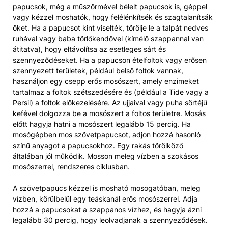
papucsok, még a műszőrmével bélelt papucsok is, géppel
vagy kézzel moshatók, hogy felélénkítsék és szagtalanítsák
őket. Ha a papucsot kint viselték, törölje le a talpát nedves
ruhával vagy baba törlőkendővel (kímélő szappannal van
átitatva), hogy eltávolítsa az esetleges sárt és
szennyeződéseket. Ha a papucson ételfoltok vagy erősen
szennyezett területek, például belső foltok vannak,
használjon egy csepp erős mosószert, amely enzimeket
tartalmaz a foltok szétszedésére és (például a Tide vagy a
Persil) a foltok előkezelésére. Az ujjaival vagy puha sörtéjű
kefével dolgozza be a mosószert a foltos területre. Mosás
előtt hagyja hatni a mosószert legalább 15 percig. Ha
mosógépben mos szövetpapucsot, adjon hozzá hasonló
színű anyagot a papucsokhoz. Egy rakás törölköző
általában jól működik. Mosson meleg vízben a szokásos
mosószerrel, rendszeres ciklusban.
A szövetpapucs kézzel is mosható mosogatóban, meleg
vízben, körülbelül egy teáskanál erős mosószerrel. Adja
hozzá a papucsokat a szappanos vízhez, és hagyja ázni
legalább 30 percig, hogy leolvadjanak a szennyeződések.