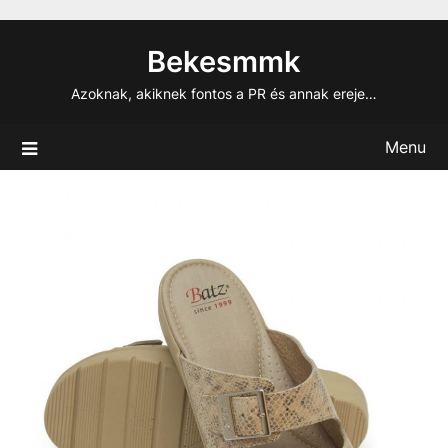
Skip
to
Bekesmmk
content
Azoknak, akiknek fontos a PR és annak ereje…
Menu