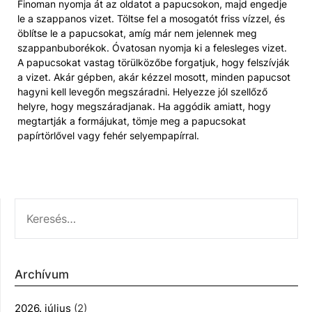
Finoman nyomja át az oldatot a papucsokon, majd engedje
le a szappanos vizet. Töltse fel a mosogatót friss vízzel, és
öblítse le a papucsokat, amíg már nem jelennek meg
szappanbuborékok. Óvatosan nyomja ki a felesleges vizet.
A papucsokat vastag törülközőbe forgatjuk, hogy felszívják
a vizet. Akár gépben, akár kézzel mosott, minden papucsot
hagyni kell levegőn megszáradni. Helyezze jól szellőző
helyre, hogy megszáradjanak. Ha aggódik amiatt, hogy
megtartják a formájukat, tömje meg a papucsokat
papírtörlővel vagy fehér selyempapírral.
KERESÉS:
Archívum
2026. július
(2)