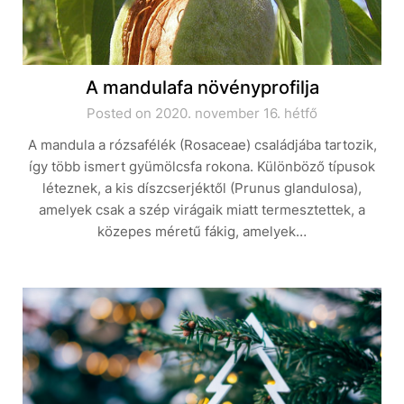
A mandulafa növényprofilja
Posted on 2020. november 16. hétfő
A mandula a rózsafélék (Rosaceae) családjába tartozik,
így több ismert gyümölcsfa rokona. Különböző típusok
léteznek, a kis díszcserjéktől (Prunus glandulosa),
amelyek csak a szép virágaik miatt termesztettek, a
közepes méretű fákig, amelyek…