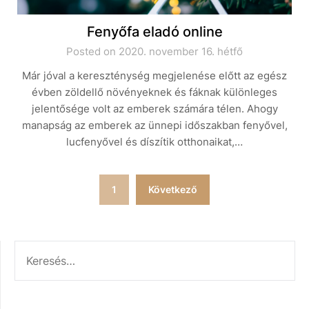
Fenyőfa eladó online
Posted on 2020. november 16. hétfő
Már jóval a kereszténység megjelenése előtt az egész
évben zöldellő növényeknek és fáknak különleges
jelentősége volt az emberek számára télen. Ahogy
manapság az emberek az ünnepi időszakban fenyővel,
lucfenyővel és díszítik otthonaikat,…
Bejegyzések
1
Következő
lapozása
KERESÉS: