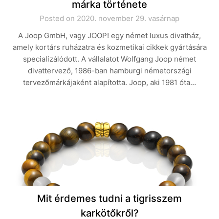
márka története
Posted on 2020. november 29. vasárnap
A Joop GmbH, vagy JOOP! egy német luxus divatház,
amely kortárs ruházatra és kozmetikai cikkek gyártására
specializálódott. A vállalatot Wolfgang Joop német
divattervező, 1986-ban hamburgi németországi
tervezőmárkájaként alapította. Joop, aki 1981 óta…
Mit érdemes tudni a tigrisszem
karkötőkről?