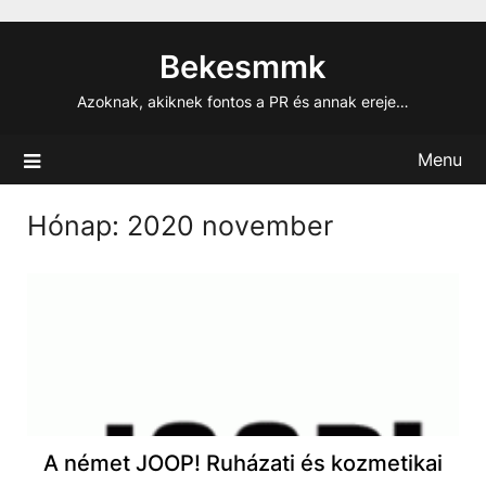
Skip
to
Bekesmmk
content
Azoknak, akiknek fontos a PR és annak ereje…
Menu
Hónap:
2020 november
A német JOOP! Ruházati és kozmetikai