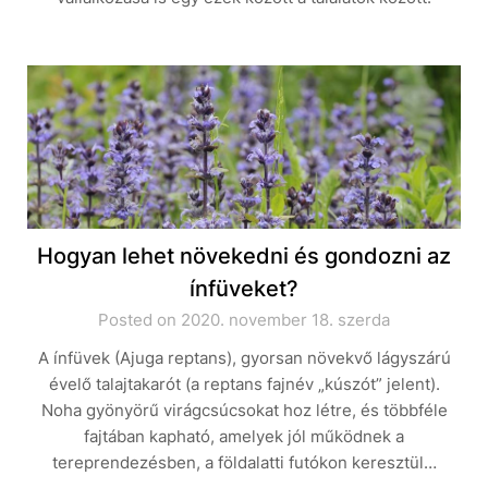
Hogyan lehet növekedni és gondozni az
ínfüveket?
Posted on 2020. november 18. szerda
A ínfüvek (Ajuga reptans), gyorsan növekvő lágyszárú
évelő talajtakarót (a reptans fajnév „kúszót” jelent).
Noha gyönyörű virágcsúcsokat hoz létre, és többféle
fajtában kapható, amelyek jól működnek a
tereprendezésben, a földalatti futókon keresztül…