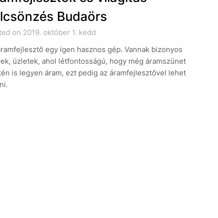
lcsönzés Budaörs
ed on 2019. október 1. kedd
áramfejlesztő egy igen hasznos gép. Vannak bizonyos
ek, üzletek, ahol létfontosságú, hogy még áramszünet
én is legyen áram, ezt pedig az áramfejlesztővel lehet
ni.