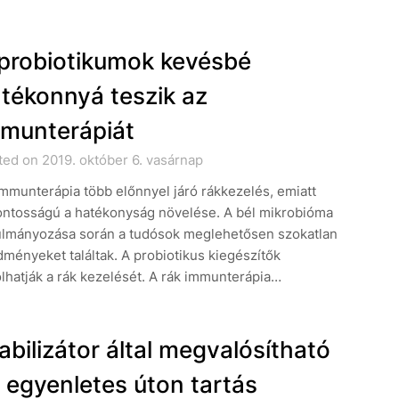
probiotikumok kevésbé
tékonnyá teszik az
munterápiát
ed on 2019. október 6. vasárnap
mmunterápia több előnnyel járó rákkezelés, emiatt
fontosságú a hatékonyság növelése. A bél mikrobióma
ulmányozása során a tudósok meglehetősen szokatlan
ményeket találtak. A probiotikus kiegészítők
lhatják a rák kezelését. A rák immunterápia…
abilizátor által megvalósítható
 egyenletes úton tartás