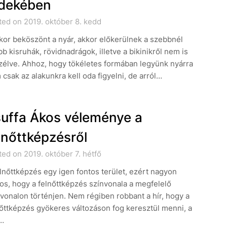
dekében
ted on 2019. október 8. kedd
or beköszönt a nyár, akkor előkerülnek a szebbnél
b kisruhák, rövidnadrágok, illetve a bikinikről nem is
zélve. Ahhoz, hogy tökéletes formában legyünk nyárra
csak az alakunkra kell oda figyelni, de arról…
uffa Ákos véleménye a
lnőttképzésről
ed on 2019. október 7. hétfő
lnőttképzés egy igen fontos terület, ezért nagyon
os, hogy a felnőttképzés színvonala a megfelelő
vonalon történjen. Nem régiben robbant a hír, hogy a
őttképzés gyökeres változáson fog keresztül menni, a
t…