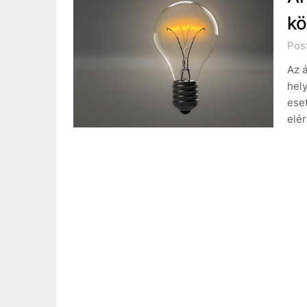
kö
Post
Az 
hely
eset
elér