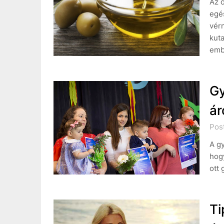
Az 
egés
vérn
kuta
emb
Gy
ár
Post
A g
hogy
ott 
Ti