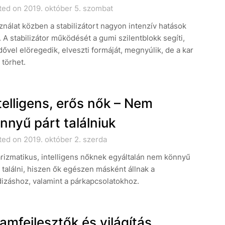
ted on 2019. október 5. szombat
nálat közben a stabilizátort nagyon intenzív hatások
. A stabilizátor működését a gumi szilentblokk segíti,
dővel elöregedik, elveszti formáját, megnyúlik, de a kar
s törhet.
telligens, erős nők – Nem
nnyű párt találniuk
ed on 2019. október 2. szerda
rizmatikus, intelligens nőknek egyáltalán nem könnyű
 találni, hiszen ők egészen másként állnak a
izáshoz, valamint a párkapcsolatokhoz.
amfejlesztők és világítás