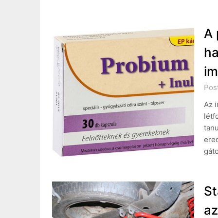
A 
ha
im
Post
Az i
lét
tan
ered
gáto
St
az