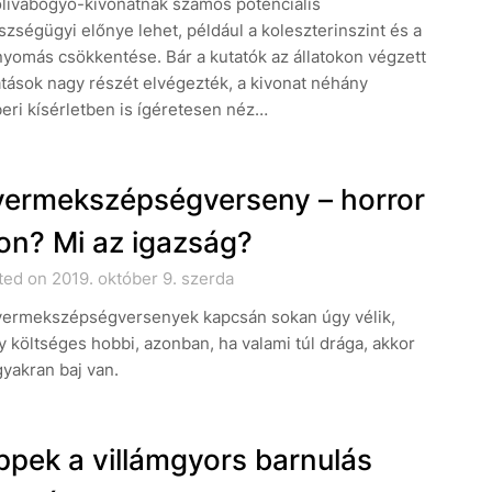
olívabogyó-kivonatnak számos potenciális
zségügyi előnye lehet, például a koleszterinszint és a
yomás csökkentése. Bár a kutatók az állatokon végzett
tások nagy részét elvégezték, a kivonat néhány
eri kísérletben is ígéretesen néz…
ermekszépségverseny – horror
on? Mi az igazság?
ed on 2019. október 9. szerda
yermekszépségversenyek kapcsán sokan úgy vélik,
 költséges hobbi, azonban, ha valami túl drága, akkor
gyakran baj van.
ppek a villámgyors barnulás