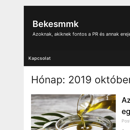
Skip
to
content
Bekesmmk
Azoknak, akiknek fontos a PR és annak ere
Kapcsolat
Hónap:
2019 októbe
Az
eg
Post