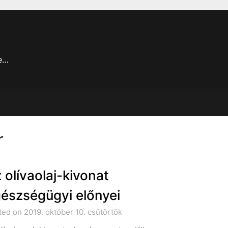
je…
r
 olívaolaj-kivonat
észségügyi előnyei
ed on 2019. október 10. csütörtök