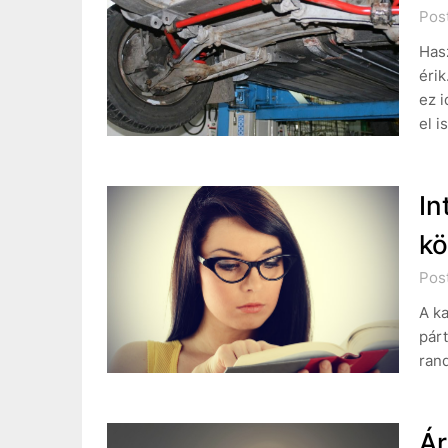
Pos
Hasz
érik
ez i
el i
In
kö
Post
A ka
párt
rand
Ár