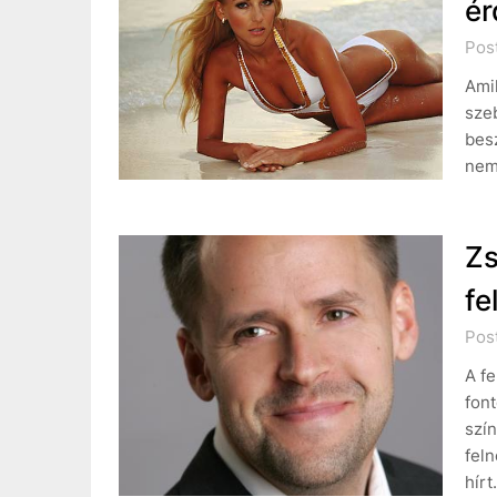
ér
Pos
Amik
szeb
bes
nem 
Zs
fe
Post
A fe
font
szín
feln
hír