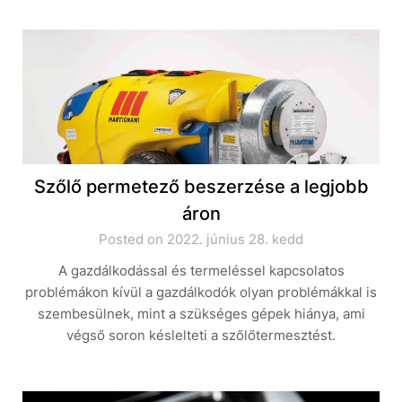
Szőlő permetező beszerzése a legjobb
áron
Posted on 2022. június 28. kedd
A gazdálkodással és termeléssel kapcsolatos
problémákon kívül a gazdálkodók olyan problémákkal is
szembesülnek, mint a szükséges gépek hiánya, ami
végső soron késlelteti a szőlőtermesztést.