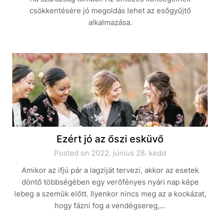
csökkentésére jó megoldás lehet az esőgyűjtő
alkalmazása.
Ezért jó az őszi esküvő
Posted on 2022. június 28. kedd
Amikor az ifjú pár a lagziját tervezi, akkor az esetek
döntő többségében egy verőfényes nyári nap képe
lebeg a szemük előtt. Ilyenkor nincs meg az a kockázat,
hogy fázni fog a vendégsereg,…