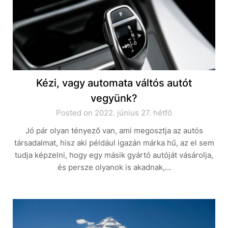
Kézi, vagy automata váltós autót
vegyünk?
Posted on 2022. június 27. hétfő
Jó pár olyan tényező van, ami megosztja az autós
társadalmat, hisz aki például igazán márka hű, az el sem
tudja képzelni, hogy egy másik gyártó autóját vásárolja,
és persze olyanok is akadnak,…