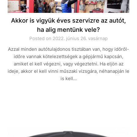
Akkor is vigyük éves szervizre az autót,
ha alig mentünk vele?
Posted on 2022. június 26. vasárnap
Azzal minden autótulajdonos tisztában van, hogy időről-
időre vannak kötelezettségek a gépjármű kapcsán,
amiket el kell végezni, vagy végeztetni. Ha eljön az
ideje, akkor el kell vinni műszaki vizsgára, néhanapján le
is kell…