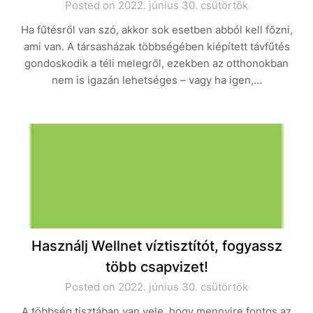
Posted on 2022. június 30. csütörtök
Ha fűtésről van szó, akkor sok esetben abból kell főzni,
ami van. A társasházak többségében kiépített távfűtés
gondoskodik a téli melegről, ezekben az otthonokban
nem is igazán lehetséges – vagy ha igen,…
Használj Wellnet víztisztítót, fogyassz
több csapvizet!
Posted on 2022. június 30. csütörtök
A többség tisztában van vele, hogy mennyire fontos az