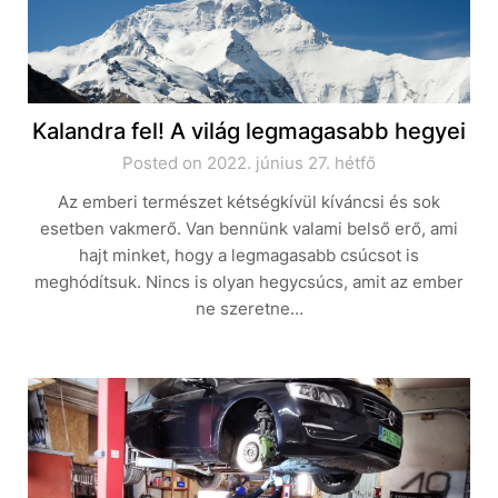
Kalandra fel! A világ legmagasabb hegyei
Posted on 2022. június 27. hétfő
Az emberi természet kétségkívül kíváncsi és sok
esetben vakmerő. Van bennünk valami belső erő, ami
hajt minket, hogy a legmagasabb csúcsot is
meghódítsuk. Nincs is olyan hegycsúcs, amit az ember
ne szeretne…