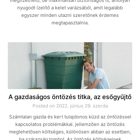
megfizethető, de maximálisan biztonságos is, amolyan
nyugodt ízelítő a kelet varázsából, amit legalább
egyszer minden utazni szeretőnek érdemes
megtapasztalnia.
A gazdaságos öntözés titka, az esőgyűjtő
Posted on 2022. június 29. szerda
Számtalan gazda és kert tulajdonos küzd az öntözéssel
kapcsolatos problémákkal. jellemzően az öntözés
meglehetősen költséges, különösen abban az esetben,
ha szárazság tombol. Az öntözés költségeinek