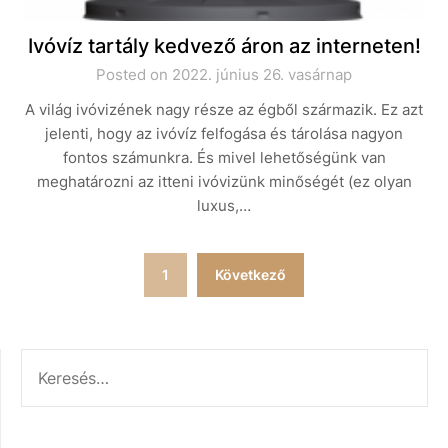
Ivóvíz tartály kedvező áron az interneten!
Posted on 2022. június 26. vasárnap
A világ ivóvizének nagy része az égből származik. Ez azt
jelenti, hogy az ivóvíz felfogása és tárolása nagyon
fontos számunkra. És mivel lehetőségünk van
meghatározni az itteni ivóvizünk minőségét (ez olyan
luxus,…
Bejegyzések
1
Következő
lapozása
KERESÉS: