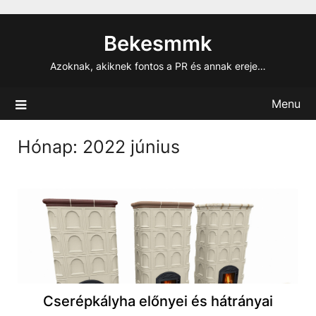
Skip
to
Bekesmmk
content
Azoknak, akiknek fontos a PR és annak ereje…
Menu
Hónap:
2022 június
Cserépkályha előnyei és hátrányai