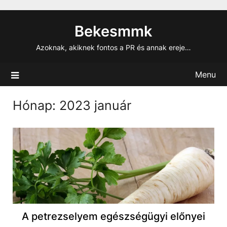
Skip
to
Bekesmmk
content
Azoknak, akiknek fontos a PR és annak ereje…
Menu
Hónap:
2023 január
A petrezselyem egészségügyi előnyei