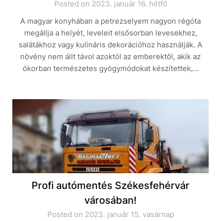
Posted on 2023. január 16. hétfő
A magyar konyhában a petrezselyem nagyon régóta
megállja a helyét, leveleit elsősorban levesekhez,
salátákhoz vagy kulináris dekorációhoz használják. A
növény nem állt távol azoktól az emberektől, akik az
ókorban természetes gyógymódokat készítettek,…
Profi autómentés Székesfehérvár
városában!
Posted on 2023. január 15. vasárnap