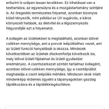
erőszint is szépen lassan lecsökken. Ez kihatással van a
testtartásra, az egyensúlyra és a mozgástartomány szintjére
is. Az öregedés természetes folyamat, azonban bizonyos
külső tényezők, mint például az UV sugárzás, a káros
környezeti hatások, az életvitel és a légszennyezés
felgyorsítják ezt a folyamatot.
A kollagén az ízületekben is megtalálható, azonban idővel
csökken mennyisége, ami a porcok leépüléséhez vezet, ami
az ízületi funkció hanyatlását is okozza. Mindezek
következtében az ízületek diszkomfortja következik be,
mely idővel ízületi fájdalmat és ízületi gyulladást
eredményez. A csontszerkezet szintén tartalmaz kollagént,
azonban idővel csökken mennyisége, így a csontépülést
meghaladja a csont leépülés mértéke. Mindezen okok miatt
mindenképp érdemes ügyelni a tápanyagokban gazdag
táplálkozásra és a táplálékkiegészítésre.
KERESÉS: