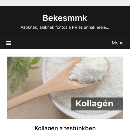
Skip
to
Bekesmmk
content
Azoknak, akiknek fontos a PR és annak ereje…
Menu
Kollagén a testünkben