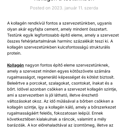
Posted on 2023. január 11. szerda
A kollagén rendkívül fontos a szervezetünkben, ugyanis
olyan akár egyfajta cement, amely mindent összetart.
Testünk egyik legfontosabb építő eleme, amely a szervezet
összes fehérjetartalmának harminc százalékát teszi ki. A
kollagén szervezetünkben kulcsfontosságú strukturális
protein.
Kollagén
nagyon fontos építő eleme szervezetünknek,
amely a szervezet minden egyes kötőszövete számára
rugalmasságot, regeneráló képességet és kötést biztosít.
Beleértve a porcokat, szalagokat, csontokat, ínakat és a
bőrt. Idővel azonban csökken a szervezet kollagén szintje,
ami a szervezetben is jól látható, illetve érezhető
változásokat okoz. Az idő múlásával a bőrben csökken a
kollagén szintje, így a kollagén káló, amely a bőrszerkezet
rugalmasságáért felelős, fokozatosan leépül. Ennek
következtében kialakulnak a ráncok, valamint a mély
barázdák. A kor előrehaladtával az izomtömeg, illetve az