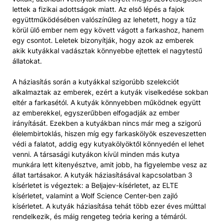
lettek a fizikai adottságok miatt. Az első lépés a fajok
együttműködésében valószínűleg az lehetett, hogy a tűz
körül ülő ember nem egy követt vágott a farkashoz, hanem
egy csontot. Leletek bizonyítják, hogy azok az emberek
akik kutyákkal vadásztak könnyebbe ejtettek el nagytestű
állatokat.
A háziasítás során a kutyákkal szigorúbb szelekciót
alkalmaztak az emberek, ezért a kutyák viselkedése sokban
eltér a farkasétól. A kutyák könnyebben működnek együtt
az emberekkel, egyszerűbben elfogadják az ember
irányítását. Ezekben a kutyákban nincs már meg a szigorú
élelembirtoklás, hiszen míg egy farkaskölyök eszeveszetten
védi a falatot, addig egy kutyakölyöktől könnyedén el lehet
venni. A társasági kutyákon kívül minden más kutya
munkára lett kitenyésztve, amit jobb, ha figyelembe vesz az
állat tartásakor. A kutyák háziasításával kapcsolatban 3
kísérletet is végeztek: a Beljajev-kísérletet, az ELTE
kísérletet, valamint a Wolf Science Center-ben zajló
kísérletet. A kutyák háziasítása tehát több ezer éves múlttal
rendelkezik, és máig rengeteg teória kering a témáról.