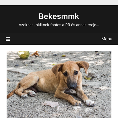
Skip
to
Bekesmmk
content
Azoknak, akiknek fontos a PR és annak ereje…
Menu