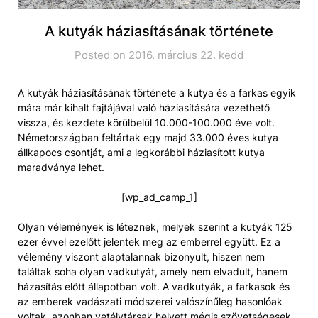
A kutyák háziasításának története
Posted on 2016. március 22. kedd
A kutyák háziasításának története a kutya és a farkas egyik
mára már kihalt fajtájával való háziasítására vezethető
vissza, és kezdete körülbelül 10.000-100.000 éve volt.
Németországban feltártak egy majd 33.000 éves kutya
állkapocs csontját, ami a legkorábbi háziasított kutya
maradványa lehet.
[wp_ad_camp_1]
Olyan vélemények is léteznek, melyek szerint a kutyák 125
ezer évvel ezelőtt jelentek meg az emberrel együtt. Ez a
vélemény viszont alaptalannak bizonyult, hiszen nem
találtak soha olyan vadkutyát, amely nem elvadult, hanem
házasítás előtt állapotban volt. A vadkutyák, a farkasok és
az emberek vadászati módszerei valószínűleg hasonlóak
voltak, azonban vetélytársak helyett mégis szövetségesek