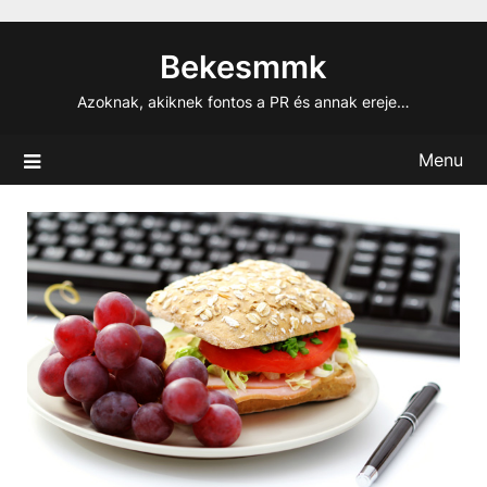
Skip
to
Bekesmmk
content
Azoknak, akiknek fontos a PR és annak ereje…
Menu