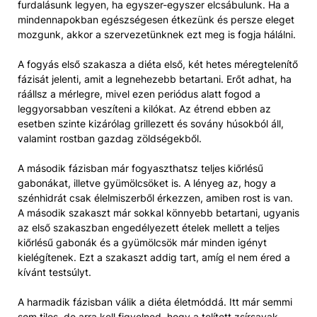
furdalásunk legyen, ha egyszer-egyszer elcsábulunk. Ha a
mindennapokban egészségesen étkezünk és persze eleget
mozgunk, akkor a szervezetünknek ezt meg is fogja hálálni.
A fogyás első szakasza a diéta első, két hetes méregtelenítő
fázisát jelenti, amit a legnehezebb betartani. Erőt adhat, ha
ráállsz a mérlegre, mivel ezen periódus alatt fogod a
leggyorsabban veszíteni a kilókat. Az étrend ebben az
esetben szinte kizárólag grillezett és sovány húsokból áll,
valamint rostban gazdag zöldségekből.
A második fázisban már fogyaszthatsz teljes kiőrlésű
gabonákat, illetve gyümölcsöket is. A lényeg az, hogy a
szénhidrát csak élelmiszerből érkezzen, amiben rost is van.
A második szakaszt már sokkal könnyebb betartani, ugyanis
az első szakaszban engedélyezett ételek mellett a teljes
kiőrlésű gabonák és a gyümölcsök már minden igényt
kielégítenek. Ezt a szakaszt addig tart, amíg el nem éred a
kívánt testsúlyt.
A harmadik fázisban válik a diéta életmóddá. Itt már semmi
sem tilos, de arra kell figyelned, hogy a telített zsírsavak