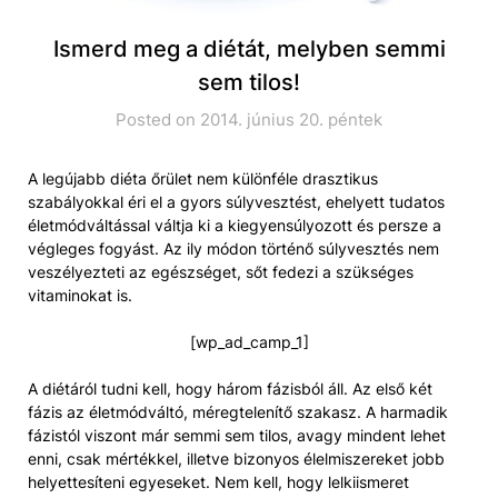
Ismerd meg a diétát, melyben semmi
sem tilos!
Posted on 2014. június 20. péntek
A legújabb diéta őrület nem különféle drasztikus
szabályokkal éri el a gyors súlyvesztést, ehelyett tudatos
életmódváltással váltja ki a kiegyensúlyozott és persze a
végleges fogyást. Az ily módon történő súlyvesztés nem
veszélyezteti az egészséget, sőt fedezi a szükséges
vitaminokat is.
[wp_ad_camp_1]
A diétáról tudni kell, hogy három fázisból áll. Az első két
fázis az életmódváltó, méregtelenítő szakasz. A harmadik
fázistól viszont már semmi sem tilos, avagy mindent lehet
enni, csak mértékkel, illetve bizonyos élelmiszereket jobb
helyettesíteni egyeseket. Nem kell, hogy lelkiismeret