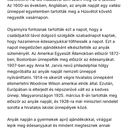
Az 1600-as években, Angliában, az anyák napját egy vallási
ünneppel egyetemben tartották meg a Húsvétot követő
negyedik vasárnapon.
Olyannyira fontosnak tartották ezt a napot, hogy a
családjuktól távol dolgozó szolgálók szabadnapot kaptak,
hogy hazamenve édesanyjukkal tölthessék a napot. Ezt a
napot megelőzően ajándékként elkészítették az anyák
süteményét. Az Amerikai Egyesült Államokban először 1872-
ben, Bostonban ünnepelték meg először az édesanyákat.
1907-ben egy Anna M. Jarvis nevű philadelphiai hölgy
megpróbálta az anyák napját nemzeti ünneppé
nyilváníttatni. 1914-re sikerült végre hivatalos ünnepként
elismertetni Woodrow Wilson amerikai elnök által. Ezután,
Európában is elterjedt és népszerűvé vált ez a kedves
ünnep. Magyarországon 1925. március 8-án tartották meg
először az anyák napját, és 1928-ra már miniszteri rendelet
sorolta a hivatalos iskolai ünnepélyek közé.
Anyák napján a gyermekek apró ajándékokkal, virággal
lepik meg édesanyjukat és mindent megtesznek annak