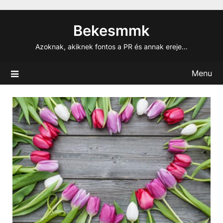
Skip
to
Bekesmmk
content
Azoknak, akiknek fontos a PR és annak ereje…
Menu