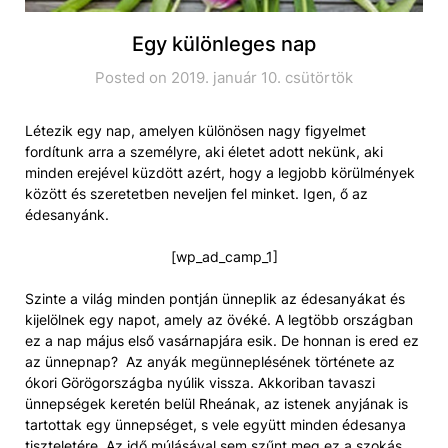
Egy különleges nap
Posted on 2019. január 10. csütörtök
Létezik egy nap, amelyen különösen nagy figyelmet
fordítunk arra a személyre, aki életet adott nekünk, aki
minden erejével küzdött azért, hogy a legjobb körülmények
között és szeretetben neveljen fel minket. Igen, ő az
édesanyánk.
[wp_ad_camp_1]
Szinte a világ minden pontján ünneplik az édesanyákat és
kijelölnek egy napot, amely az övéké. A legtöbb országban
ez a nap május első vasárnapjára esik. De honnan is ered ez
az ünnepnap? Az anyák megünneplésének története az
ókori Görögországba nyúlik vissza. Akkoriban tavaszi
ünnepségek keretén belül Rheának, az istenek anyjának is
tartottak egy ünnepséget, s vele együtt minden édesanya
tiszteletére. Az idő múlásával sem szűnt meg ez a szokás.