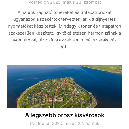
Posted on 2020. május 23. szombat
A nálunk kapható tonereket és tintapatronokat
ugyanazok a szakértők tervezték, akik a díjnyertes
nyomtatókat készítették. Mindegyik toner és tintapatron
szakszerűen készített, így tökéletesen harmonizálnak a
nyomtatóval, biztosítva ezzel: a minimális várakozási
időt,…
A legszebb orosz kisvárosok
Posted on 2020. május 22. péntek