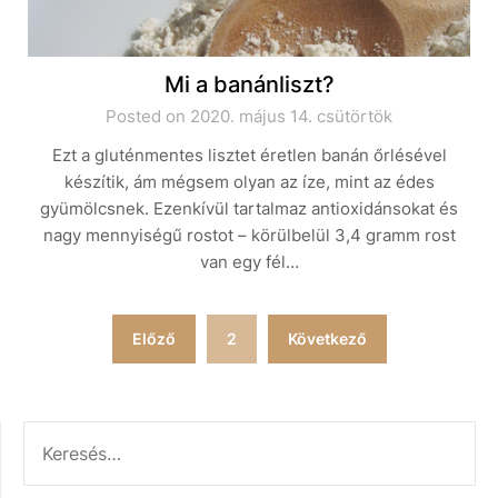
Mi a banánliszt?
Posted on 2020. május 14. csütörtök
Ezt a gluténmentes lisztet éretlen banán őrlésével
készítik, ám mégsem olyan az íze, mint az édes
gyümölcsnek. Ezenkívül tartalmaz antioxidánsokat és
nagy mennyiségű rostot – körülbelül 3,4 gramm rost
van egy fél…
Bejegyzések
Előző
2
Következő
lapozása
KERESÉS: