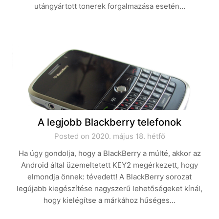
utángyártott tonerek forgalmazása esetén…
A legjobb Blackberry telefonok
Posted on 2020. május 18. hétfő
Ha úgy gondolja, hogy a BlackBerry a múlté, akkor az
Android által üzemeltetett KEY2 megérkezett, hogy
elmondja önnek: tévedett! A BlackBerry sorozat
legújabb kiegészítése nagyszerű lehetőségeket kínál,
hogy kielégítse a márkához hűséges…