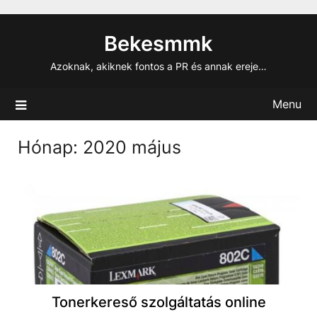
Skip
to
Bekesmmk
content
Azoknak, akiknek fontos a PR és annak ereje…
Menu
Hónap:
2020 május
Tonerkereső szolgáltatás online