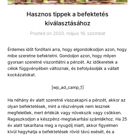
Hasznos tippek a befektetés
kiválasztásához
Posted on 2020. május 16. szombat
Érdemes időt fordítani arra, hogy elgondolkodjon azon, hogy
mibe szeretne befektetni. Gondoljon azon, hogy milyen
gyorsan szeretné viszontlátni a pénzét. Az időkeretek a
célok függvényében változnak, és befolyásolják a vállalt
kockázatokat.
[wp_ad_camp_1]
Ha néhány év alatt szeretné visszakapni a pénzét, akkor az
olyan befektetések, mint a részvények nem lesznek
megfelelőek, mert értékük vagy növekszik vagy csökken.
Ragaszkodjon a készpénz-megtakarítási számlákhoz. Ha 25
év alatt takarítana meg a nyugdíj miatt, akkor figyelmen
kívül hagyhatja a befektetések rövid távú esését, és a