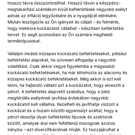
hosszú távra összpontosíthat. Hosszú távon a készpénz-
megtakarítási számlákon kívüli befektetések nagyobb esélyt
adnak az infláció legyőzésére és a nyugdíjcél elérésére.
Miután leszögezte az Ön igényeit és céljait – és felmérte,
hogy mekkora kockázatot vállalhat – készítsen befektetési
tervet. Ez segít azonosítani az Ön számára megfelelő
terméktípusokat.
Vállaljon inkább közepes kockázatú befektetéseket, például
befektetési alapokat, ha szívesen elfogadja a nagyobb
volatilitást. Csak akkor vegye figyelembe a magasabb
kockázatú befektetéseket, ha már létrehozta az alacsony és
közepes kockázatú befektetéseket. Még akkor is ezt kell
tenni, ha hajlandó vállalni azt a kockázatot, hogy elveszíti a
pénzt. A befektetés alapvető szabálya, hogy a jobb
megtérülés esélyének javítása érdekében nagyobb
kockázatot kell vállalnia. Kezelheti és javíthatja viszont a
kockázat és a hozam közötti egyensúlyt azáltal, hogy a
pénzt elosztja olyan befektetési típusok és szektorok
között, amelyek árai nem feltétlenül mozognak azonos
irányba – ezt diverzifikációnak hívják. Ez hozzájárulhat a