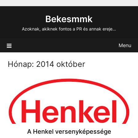
Skip
to
Bekesmmk
content
Azoknak, akiknek fontos a PR és annak ereje…
Menu
Hónap:
2014 október
A Henkel versenyképessége