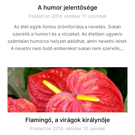
A humor jelentősége
Posted on 2014. október 11. szombat
Az élet egyik fontos örömforrása a nevetés. Sokan
szeretik a humort és a vicceket. Az életben ugyanis
számtalan humoros helyzet adódhat, amin nevetni lehet.
A nevetni nem tudó embereket sokan nem szeretik,…
Flamingó, a virágok királynője
Posted on 2014. október 10. péntek