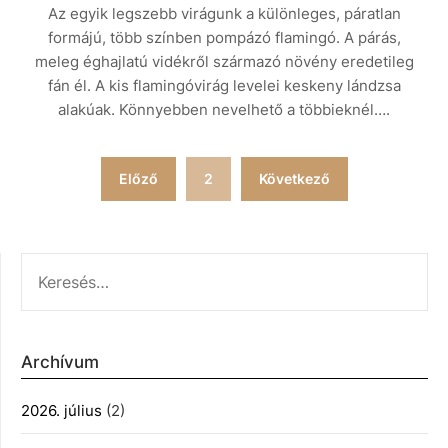
Az egyik legszebb virágunk a különleges, páratlan
formájú, több színben pompázó flamingó. A párás,
meleg éghajlatú vidékről származó növény eredetileg
fán él. A kis flamingóvirág levelei keskeny lándzsa
alakúak. Könnyebben nevelhető a többieknél….
Bejegyzések
Előző
2
Következő
lapozása
KERESÉS:
Archívum
2026. július
(2)