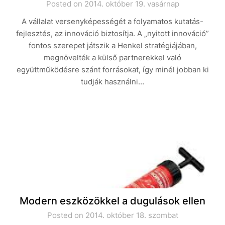
Posted on 2014. október 19. vasárnap
A vállalat versenyképességét a folyamatos kutatás-
fejlesztés, az innováció biztosítja. A „nyitott innováció”
fontos szerepet játszik a Henkel stratégiájában,
megnövelték a külső partnerekkel való
együttműködésre szánt forrásokat, így minél jobban ki
tudják használni…
Modern eszközökkel a dugulások ellen
Posted on 2014. október 18. szombat