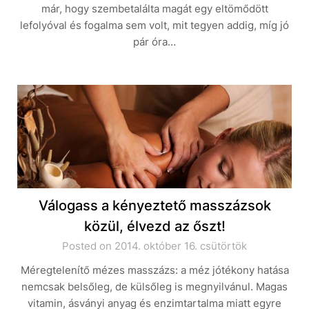
már, hogy szembetalálta magát egy eltömődött
lefolyóval és fogalma sem volt, mit tegyen addig, míg jó
pár óra…
Válogass a kényeztető masszázsok
közül, élvezd az őszt!
Posted on 2014. október 16. csütörtök
Méregtelenítő mézes masszázs: a méz jótékony hatása
nemcsak belsőleg, de külsőleg is megnyilvánul. Magas
vitamin, ásványi anyag és enzimtartalma miatt egyre