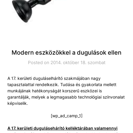
Modern eszközökkel a dugulások ellen
Posted on 2014. október 18. szombat
A 17. kerületi duguláselhárító szakmájában nagy
tapasztalattal rendelkezik. Tudása és gyakorlata mellett
munkájának hatékonyságát korszerű eszközei is
garantálják, melyek a legmagasabb technológiai színvonalat
képviselik.
[wp_ad_camp_1]
A 17. kerületi dugulásehárító kelléktárában valamennyi