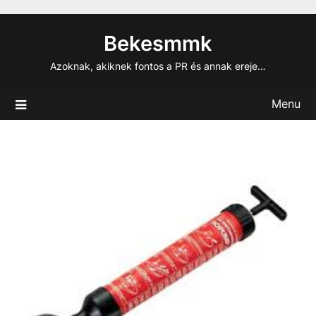
Skip
to
Bekesmmk
content
Azoknak, akiknek fontos a PR és annak ereje…
Menu