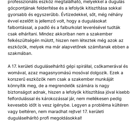
professzionális eszköz megtalálható, melyekkel a dugulás
gócpontjának felderítése és a lefolyók kitisztítása sokkal
gyorsabb és egyszerűbb. Évtizedekkel, sőt, még néhány
évvel ezelőtt is jellemző volt, hogy a dugulásokat
falbontással, a padló és a falburkolat leverésével tudták
csak elhárítani. Mindez akkoriban nem a szakember
felkészültségén múlott, hiszen nem léteztek még azok az
eszközök, melyek ma már alapvetőnek számítanak ebben a
szakmában.
A 17. kerületi duguláselhárító gépi spirállal, csőkamerával és
womával, azaz magasnyomású mosóval dolgozik. Ezek a
korszerű eszközök nem csak a szakember munkáját
könnyítik meg, de a megrendelők számára is nagy
biztonságot adnak, hiszen a lefolyók kitisztítása jóval kisebb
felfordulással és károkozással jár, nem mellékesen pedig
kevesebb időt is vesz igénybe. Legyen a probléma kültéren
vagy beltéren, nem maradhat rejtve! 17. kerületi
duguláselhárító profi megoldásokkal!