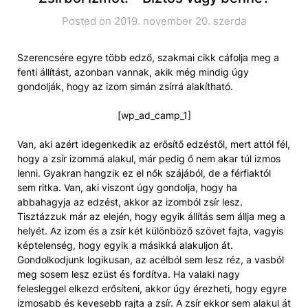
Posted on 2019. november 20. szerda
Szerencsére egyre több edző, szakmai cikk cáfolja meg a
fenti állítást, azonban vannak, akik még mindig úgy
gondolják, hogy az izom simán zsírrá alakítható.
[wp_ad_camp_1]
Van, aki azért idegenkedik az erősítő edzéstől, mert attól fél,
hogy a zsír izommá alakul, már pedig ő nem akar túl izmos
lenni. Gyakran hangzik ez el nők szájából, de a férfiaktól
sem ritka. Van, aki viszont úgy gondolja, hogy ha
abbahagyja az edzést, akkor az izomból zsír lesz.
Tisztázzuk már az elején, hogy egyik állítás sem állja meg a
helyét. Az izom és a zsír két különböző szövet fajta, vagyis
képtelenség, hogy egyik a másikká alakuljon át.
Gondolkodjunk logikusan, az acélból sem lesz réz, a vasból
meg sosem lesz ezüst és fordítva. Ha valaki nagy
felesleggel elkezd erősíteni, akkor úgy érezheti, hogy egyre
izmosabb és kevesebb rajta a zsír. A zsír ekkor sem alakul át