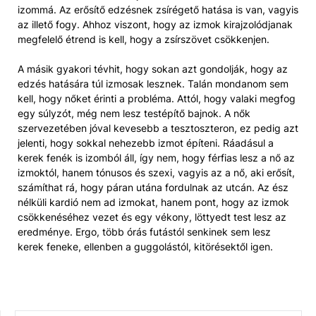
izommá. Az erősítő edzésnek zsírégető hatása is van, vagyis
az illető fogy. Ahhoz viszont, hogy az izmok kirajzolódjanak
megfelelő étrend is kell, hogy a zsírszövet csökkenjen.
A másik gyakori tévhit, hogy sokan azt gondolják, hogy az
edzés hatására túl izmosak lesznek. Talán mondanom sem
kell, hogy nőket érinti a probléma. Attól, hogy valaki megfog
egy súlyzót, még nem lesz testépítő bajnok. A nők
szervezetében jóval kevesebb a tesztoszteron, ez pedig azt
jelenti, hogy sokkal nehezebb izmot építeni. Ráadásul a
kerek fenék is izomból áll, így nem, hogy férfias lesz a nő az
izmoktól, hanem tónusos és szexi, vagyis az a nő, aki erősít,
számíthat rá, hogy páran utána fordulnak az utcán. Az ész
nélküli kardió nem ad izmokat, hanem pont, hogy az izmok
csökkenéséhez vezet és egy vékony, löttyedt test lesz az
eredménye. Ergo, több órás futástól senkinek sem lesz
kerek feneke, ellenben a guggolástól, kitörésektől igen.