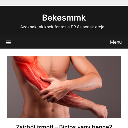
Skip
to
Bekesmmk
content
Azoknak, akiknek fontos a PR és annak ereje…
Menu
Zsírból izmot! – Biztos vagy benne?