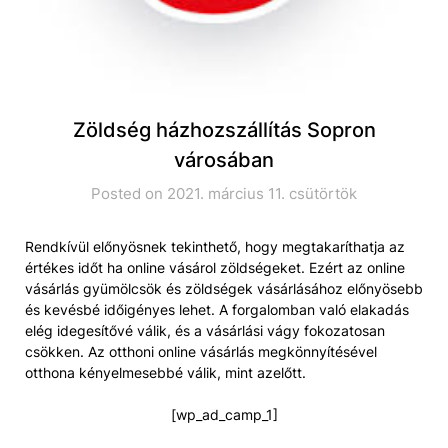
Zöldség házhozszállítás Sopron
városában
Posted on 2021. március 11. csütörtök
Rendkívül előnyösnek tekinthető, hogy megtakaríthatja az
értékes időt ha online vásárol zöldségeket. Ezért az online
vásárlás gyümölcsök és zöldségek vásárlásához előnyösebb
és kevésbé időigényes lehet. A forgalomban való elakadás
elég idegesítővé válik, és a vásárlási vágy fokozatosan
csökken. Az otthoni online vásárlás megkönnyítésével
otthona kényelmesebbé válik, mint azelőtt.
[wp_ad_camp_1]