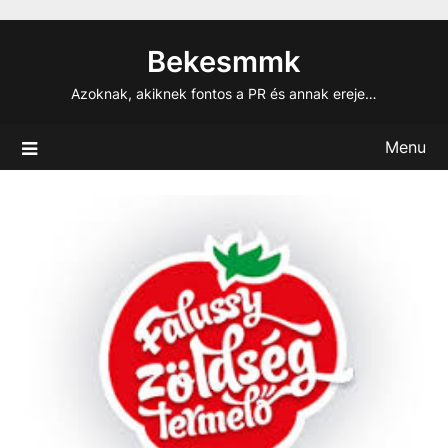
Skip
to
Bekesmmk
content
Azoknak, akiknek fontos a PR és annak ereje…
Menu