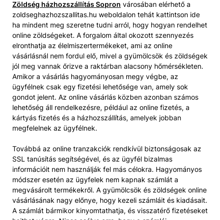
Zöldség házhozszállítás Sopron
városában elérhető a
zoldseghazhozszallitas.hu weboldalon tehát kattintson ide
ha mindent meg szeretne tudni arról, hogy hogyan rendelhet
online zöldségeket. A forgalom által okozott szennyezés
elronthatja az élelmiszertermékeket, ami az online
vásárlásnál nem fordul elő, mivel a gyümölcsök és zöldségek
jól meg vannak őrizve a raktárban alacsony hőmérsékleten.
Amikor a vásárlás hagyományosan megy végbe, az
ügyfélnek csak egy fizetési lehetősége van, amely sok
gondot jelent. Az online vásárlás közben azonban számos
lehetőség áll rendelkezésre, például az online fizetés, a
kártyás fizetés és a házhozszállítás, amelyek jobban
megfelelnek az ügyfélnek.
Továbbá az online tranzakciók rendkívül biztonságosak az
SSL tanúsítás segítségével, és az ügyfél bizalmas
információit nem használják fel más célokra. Hagyományos
módszer esetén az ügyfelek nem kapnak számlát a
megvásárolt termékekről. A gyümölcsök és zöldségek online
vásárlásának nagy előnye, hogy kezeli számláit és kiadásait.
A számlát bármikor kinyomtathatja, és visszatérő fizetéseket