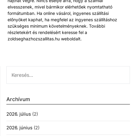
hajthat végre. Nincs esélye arra, hogy a számlái
elvesszenek, mivel bármikor elérhetőek nyomtatható
formátumban. Ha online vásárol, ingyenes szállítási
előnyöket kaphat, ha megfelel az ingyenes szállításhoz
szükséges minimum követelményeknek. További
részletekért és rendelésért keresse fel a
zoldseghazhozszallitas.hu weboldalt.
KERESÉS:
Archívum
2026. július
(2)
2026. június
(2)