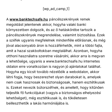
[wp_ad_camp_1]
A
www.banktechsafe.hu
páncélszekrények remek
megoldást jelentenek akkor, hogyha valaki banki
környezetben dolgozik, és az ő hatáskörébe tartozik a
páncélszekrények megrendelése, valamint biztosítása. Ezek
a széfek ugyanis megfelelnek mindenféle előírásnak, és még
jóval alacsonyabb áron is hozzáférhetők, mint a többi fajta,
amit a hazai szakboltokban megtalálhat. Azonban, hogyha
otthoni használatra szeretne vásárolni, akkor arra is megvan
a lehetősége, ugyanis a www.banktechsafe.hu internetes
oldalon erre vonatkozóan is nagyon jó ajánlatokat találhat.
Hogyha egy kicsit tovább nézelődik a weboldalon, akkor
látni fogja, hogy beszerezhet olyan darabokat is, amelyek
nem csak hasznosak és biztonságosak, hanem esztétikusak
is. Ezeket nevezik bútorszéfnek, és amellett, hogy kitűnően
teljesítik fő funkciójukat (vagyis a biztonságos elhelyezési
lehetőséget), még esztétikusak is, és tökéletesen
beilleszthetők a lakás harmóniájába is.