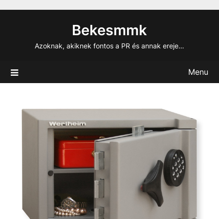
Skip
to
Bekesmmk
content
Azoknak, akiknek fontos a PR és annak ereje…
Menu