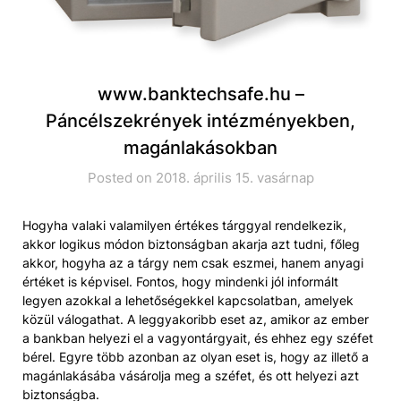
www.banktechsafe.hu –
Páncélszekrények intézményekben,
magánlakásokban
Posted on 2018. április 15. vasárnap
Hogyha valaki valamilyen értékes tárggyal rendelkezik,
akkor logikus módon biztonságban akarja azt tudni, főleg
akkor, hogyha az a tárgy nem csak eszmei, hanem anyagi
értéket is képvisel. Fontos, hogy mindenki jól informált
legyen azokkal a lehetőségekkel kapcsolatban, amelyek
közül válogathat. A leggyakoribb eset az, amikor az ember
a bankban helyezi el a vagyontárgyait, és ehhez egy széfet
bérel. Egyre több azonban az olyan eset is, hogy az illető a
magánlakásába vásárolja meg a széfet, és ott helyezi azt
biztonságba.