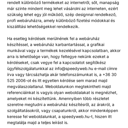
rendelt különböző termékeket az internetről, sőt, manapság
már szinte mindent meg lehet vásárolni az interneten, ezért
szükség lehet egy jól működő, szép designnal rendelkező,
profi webáruházra, amely különböző fizetési módokkal és
kiszállítási lehetőségekkel rendelkezik.
Ha esetleg kérdések merülnének fel a webáruház
készítéssel, a webáruház karbantartással, a grafikai
munkával vagy a termékek kezelésével kapcsolatban, akkor
arra is lehetősége van, hogy feltegye nekünk ezeket a
kérdéseket, csak vegye fel a kapcsolatot segítőkész
ügyfélszolgálatunkkal az info@speedyweb.hu e-mail címre
írva vagy tárcsázhatja akár telefonszámunkat is, a +36 30
525 2006-ot és itt egyetlen kérdése sem marad majd
megválaszolatlanul. Weboldalunkon megtekintheti majd
referenciáinkat is vagyis olyan weboldalakat is megnézhet,
amelyeket mi készítettünk. Amennyiben több részletet
szeretne megtudni a webáruház készítésről, az árakról, a
szolgáltatásokról, vagy csapatunkról, akkor mindenképpen
keresse fel weboldalunkat, a speedyweb.hu-t, hiszen itt
megtalálja majd a teljes leírást is.