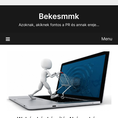
Skip
to
Bekesmmk
content
Azoknak, akiknek fontos a PR és annak ereje…
Menu