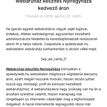
Webáruház készítés Nyíregyháza
kedvező áron
Posted on 2018. április 23. hétfő
Ha igazán egyedi webáruházra vágyik saját logóval,
érdekes, ötletes webdesignnal, egyszerűen kezelhető
adminisztrációs felülettel és keresőoptimalizált rendszerrel
akkor itt a helye nálunk. Csapatunk a speedyweb.hu
weboldalon webáruház karbantartást is olcsón vállal majd.
[wp_ad_camp_1]
Webáruház készítés Nyíregyháza
környékén a
speedyweb.hu weboldalon méghozzá végtelenül alacsony
áron, ezért megéri hozzánk fordulni, hiszen olcsón juthat
hozzá egy minőségi, profi és könnyen kezelhető
webáruházhoz. A webáruházakra nagy szükség van ha ön is
árusítani szeretne valamit, hiszen manapság már
rengetegen az interneten vásárolják meg a legfontosabb
dolgaikat. A hazai internetezők legnagyobb része már