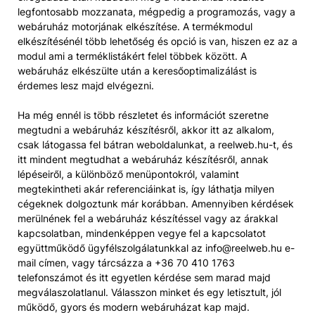
legfontosabb mozzanata, mégpedig a programozás, vagy a
webáruház motorjának elkészítése. A termékmodul
elkészítésénél több lehetőség és opció is van, hiszen ez az a
modul ami a terméklistákért felel többek között. A
webáruház elkészülte után a keresőoptimalizálást is
érdemes lesz majd elvégezni.
Ha még ennél is több részletet és információt szeretne
megtudni a webáruház készítésről, akkor itt az alkalom,
csak látogassa fel bátran weboldalunkat, a reelweb.hu-t, és
itt mindent megtudhat a webáruház készítésről, annak
lépéseiről, a különböző menüpontokról, valamint
megtekintheti akár referenciáinkat is, így láthatja milyen
cégeknek dolgoztunk már korábban. Amennyiben kérdések
merülnének fel a webáruház készítéssel vagy az árakkal
kapcsolatban, mindenképpen vegye fel a kapcsolatot
együttműködő ügyfélszolgálatunkkal az info@reelweb.hu e-
mail címen, vagy tárcsázza a +36 70 410 1763
telefonszámot és itt egyetlen kérdése sem marad majd
megválaszolatlanul. Válasszon minket és egy letisztult, jól
működő, gyors és modern webáruházat kap majd.