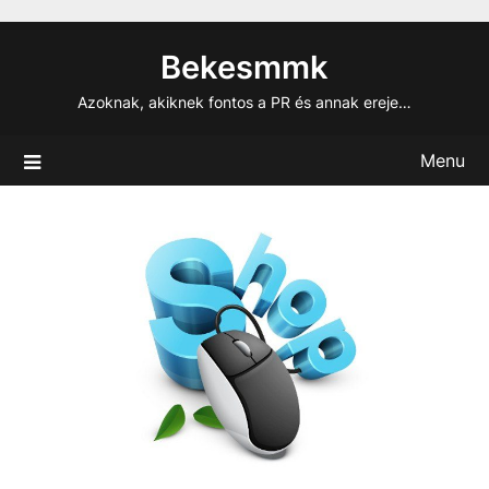
Skip
to
Bekesmmk
content
Azoknak, akiknek fontos a PR és annak ereje…
Menu