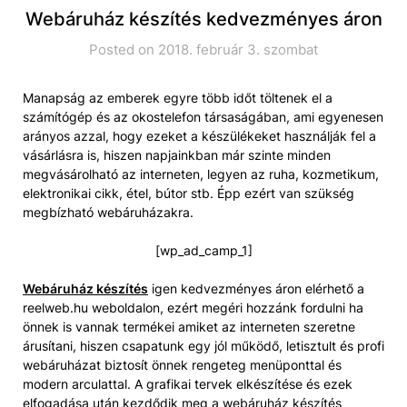
Webáruház készítés kedvezményes áron
Posted on 2018. február 3. szombat
Manapság az emberek egyre több időt töltenek el a
számítógép és az okostelefon társaságában, ami egyenesen
arányos azzal, hogy ezeket a készülékeket használják fel a
vásárlásra is, hiszen napjainkban már szinte minden
megvásárolható az interneten, legyen az ruha, kozmetikum,
elektronikai cikk, étel, bútor stb. Épp ezért van szükség
megbízható webáruházakra.
[wp_ad_camp_1]
Webáruház készítés
igen kedvezményes áron elérhető a
reelweb.hu weboldalon, ezért megéri hozzánk fordulni ha
önnek is vannak termékei amiket az interneten szeretne
árusítani, hiszen csapatunk egy jól működő, letisztult és profi
webáruházat biztosít önnek rengeteg menüponttal és
modern arculattal. A grafikai tervek elkészítése és ezek
elfogadása után kezdődik meg a webáruház készítés