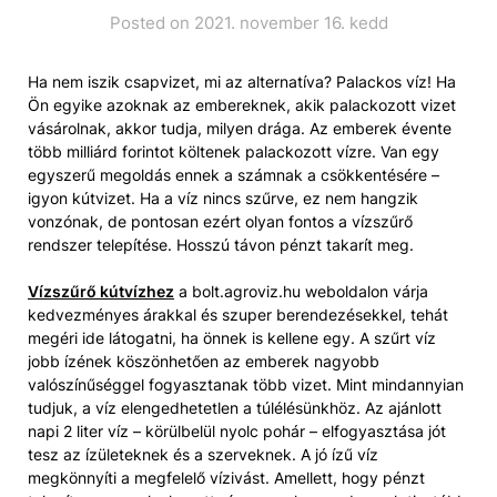
Posted on 2021. november 16. kedd
Ha nem iszik csapvizet, mi az alternatíva? Palackos víz! Ha
Ön egyike azoknak az embereknek, akik palackozott vizet
vásárolnak, akkor tudja, milyen drága. Az emberek évente
több milliárd forintot költenek palackozott vízre. Van egy
egyszerű megoldás ennek a számnak a csökkentésére –
igyon kútvizet. Ha a víz nincs szűrve, ez nem hangzik
vonzónak, de pontosan ezért olyan fontos a vízszűrő
rendszer telepítése. Hosszú távon pénzt takarít meg.
Vízszűrő kútvízhez
a bolt.agroviz.hu weboldalon várja
kedvezményes árakkal és szuper berendezésekkel, tehát
megéri ide látogatni, ha önnek is kellene egy. A szűrt víz
jobb ízének köszönhetően az emberek nagyobb
valószínűséggel fogyasztanak több vizet. Mint mindannyian
tudjuk, a víz elengedhetetlen a túlélésünkhöz. Az ajánlott
napi 2 liter víz – körülbelül nyolc pohár – elfogyasztása jót
tesz az ízületeknek és a szerveknek. A jó ízű víz
megkönnyíti a megfelelő vízivást. Amellett, hogy pénzt