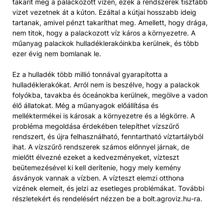
takarít meg a palackozott vízen, ezek a rendszerek tisztább
vizet vezetnek át a kúton. Ezáltal a kútjai hosszabb ideig
tartanak, amivel pénzt takaríthat meg. Amellett, hogy drága,
nem titok, hogy a palackozott víz káros a környezetre. A
műanyag palackok hulladéklerakóinkba kerülnek, és több
ezer évig nem bomlanak le.
Ez a hulladék több millió tonnával gyarapította a
hulladéklerakókat. Arról nem is beszélve, hogy a palackok
folyókba, tavakba és óceánokba kerülnek, megölve a vadon
élő állatokat. Még a műanyagok előállítása és
melléktermékei is károsak a környezetre és a légkörre. A
probléma megoldása érdekében telepíthet vízszűrő
rendszert, és újra felhasználható, fenntartható víztartályból
ihat. A vízszűrő rendszerek számos előnnyel járnak, de
mielőtt élvezné ezeket a kedvezményeket, vízteszt
beütemezésével ki kell derítenie, hogy mely kemény
ásványok vannak a vízben. A vízteszt elemzi otthona
vizének elemeit, és jelzi az esetleges problémákat. További
részletekért és rendelésért nézzen be a bolt.agroviz.hu-ra.