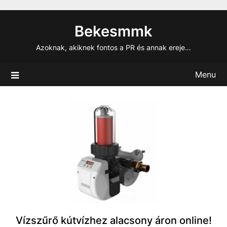
Skip
to
Bekesmmk
content
Azoknak, akiknek fontos a PR és annak ereje…
Menu
Vízszűrő kútvízhez alacsony áron online!