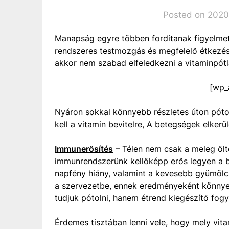
Posted on 2020
Manapság egyre többen fordítanak figyelme
rendszeres testmozgás és megfelelő étkezés
akkor nem szabad elfeledkezni a vitaminpótl
[wp_
Nyáron sokkal könnyebb részletes úton póto
kell a vitamin bevitelre, A betegségek elker
Immunerősítés
– Télen nem csak a meleg öltö
immunrendszerünk kellőképp erős legyen a b
napfény hiány, valamint a kevesebb gyümölc
a szervezetbe, ennek eredményeként könnye
tudjuk pótolni, hanem étrend kiegészítő fogya
Érdemes tisztában lenni vele, hogy mely vitam