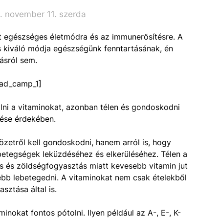
. november 11. szerda
t egészséges életmódra és az immunerősítésre. A
 kiváló módja egészségünk fenntartásának, én
ásról sem.
ad_camp_1]
lni a vitaminokat, azonban télen és gondoskodni
ülése érdekében.
zetről kell gondoskodni, hanem arról is, hogy
etegségek leküzdéséhez és elkerüléséhez. Télen a
s és zöldségfogyasztás miatt kevesebb vitamin jut
bb lebetegedni. A vitaminokat nem csak ételekből
sztása által is.
inokat fontos pótolni. Ilyen például az A-, E-, K-