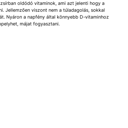
 zsírban oldódó vitaminok, ami azt jelenti hogy a
olni. Jellemzően viszont nem a túladagolás, sokkal
mát. Nyáron a napfény által könnyebb D-vitaminhoz
bpelyhet, májat fogyasztani.