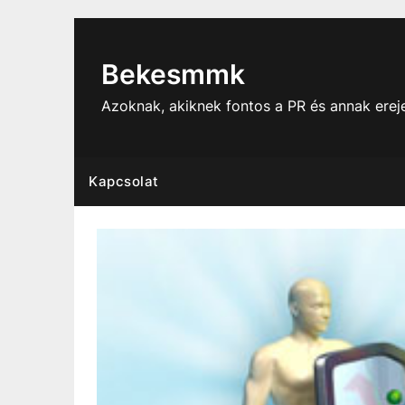
Skip
to
content
Bekesmmk
Azoknak, akiknek fontos a PR és annak ere
Kapcsolat