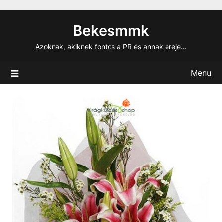
Skip
to
Bekesmmk
content
Azoknak, akiknek fontos a PR és annak ereje…
Menu