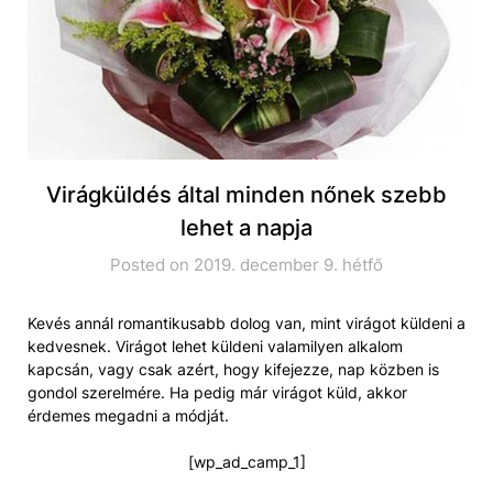
Virágküldés által minden nőnek szebb
lehet a napja
Posted on 2019. december 9. hétfő
Kevés annál romantikusabb dolog van, mint virágot küldeni a
kedvesnek. Virágot lehet küldeni valamilyen alkalom
kapcsán, vagy csak azért, hogy kifejezze, nap közben is
gondol szerelmére. Ha pedig már virágot küld, akkor
érdemes megadni a módját.
[wp_ad_camp_1]