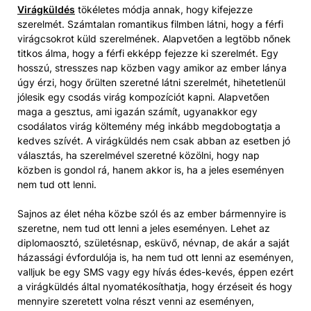
Virágküldés
tökéletes módja annak, hogy kifejezze
szerelmét. Számtalan romantikus filmben látni, hogy a férfi
virágcsokrot küld szerelmének. Alapvetően a legtöbb nőnek
titkos álma, hogy a férfi ekképp fejezze ki szerelmét. Egy
hosszú, stresszes nap közben vagy amikor az ember lánya
úgy érzi, hogy őrülten szeretné látni szerelmét, hihetetlenül
jólesik egy csodás virág kompozíciót kapni. Alapvetően
maga a gesztus, ami igazán számít, ugyanakkor egy
csodálatos virág költemény még inkább megdobogtatja a
kedves szívét. A virágküldés nem csak abban az esetben jó
választás, ha szerelmével szeretné közölni, hogy nap
közben is gondol rá, hanem akkor is, ha a jeles eseményen
nem tud ott lenni.
Sajnos az élet néha közbe szól és az ember bármennyire is
szeretne, nem tud ott lenni a jeles eseményen. Lehet az
diplomaosztó, születésnap, esküvő, névnap, de akár a saját
házassági évfordulója is, ha nem tud ott lenni az eseményen,
valljuk be egy SMS vagy egy hívás édes-kevés, éppen ezért
a virágküldés által nyomatékosíthatja, hogy érzéseit és hogy
mennyire szeretett volna részt venni az eseményen,