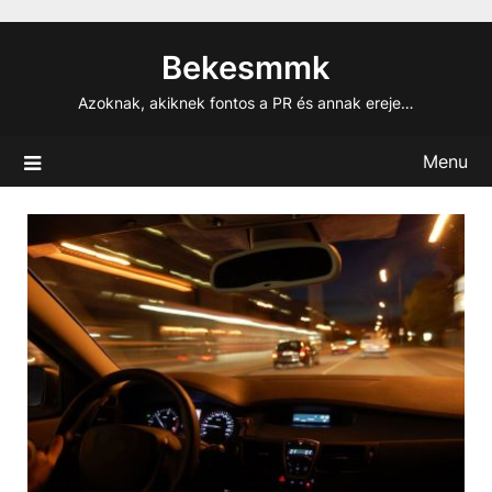
Skip
to
Bekesmmk
content
Azoknak, akiknek fontos a PR és annak ereje…
Menu