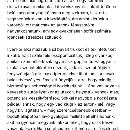
az első és talán legfontosabb az az, hogy sötétben
drasztikusan romlanak a látási viszonyok. Lakott területen
belül még aránylag könnyen megszokható, hisz ott a
segítségünkre van a közvilágítás, ám amint kiérünk a
városból, ott már csak az autónk fényszóróira
hagyatkozhatunk, ami egy gyakorlatlan sofőr számára
igencsak stresszes szituáció.
Ilyenkor alkalmazzuk a jól bevált trükköt és tekintetünket
inkább az út széle felé összpontosítsuk, főleg olyankor,
amikor szemből érkezik egy másik gépjármű. Ha ugyanis
szokás szerint előrefelé nézünk, akkor a szemből jövő
fényszórója jó pár másodpercre elvakíthat, ami igencsak
balesetveszélyes. Emellett ügyeljünk arra, hogy mindig
biztonságos sebességgel közlekedjünk. Hiába van ugyanis
kevesebb autós ilyenkor az utakon, helyettük vannak más,
potenciális veszélyforrások. Sokkal nagyobb a kockázata
például annak, hogy egy vad kiugrik az autónk elé, vagy
hogy kivilágítatlan, – még szerencsétlenebb esetben –
bódult állapotban lévő gyalogos mellett kell elhaladnunk,
akit ha gyorsan megyünk, akkor lehet, hogy csak késve
veszünk észre. Ha a sötétség mellett még az eső is elered,