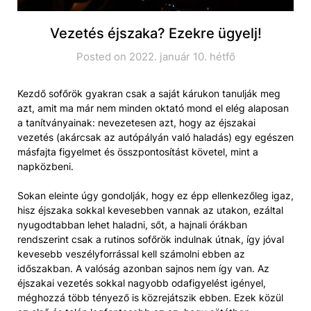
Vezetés éjszaka? Ezekre ügyelj!
Posted on 2022. január 10. hétfő
Kezdő sofőrök gyakran csak a saját kárukon tanulják meg
azt, amit ma már nem minden oktató mond el elég alaposan
a tanítványainak: nevezetesen azt, hogy az éjszakai
vezetés (akárcsak az autópályán való haladás) egy egészen
másfajta figyelmet és összpontosítást követel, mint a
napközbeni.
Sokan eleinte úgy gondolják, hogy ez épp ellenkezőleg igaz,
hisz éjszaka sokkal kevesebben vannak az utakon, ezáltal
nyugodtabban lehet haladni, sőt, a hajnali órákban
rendszerint csak a rutinos sofőrök indulnak útnak, így jóval
kevesebb veszélyforrással kell számolni ebben az
időszakban. A valóság azonban sajnos nem így van. Az
éjszakai vezetés sokkal nagyobb odafigyelést igényel,
méghozzá több tényező is közrejátszik ebben. Ezek közül