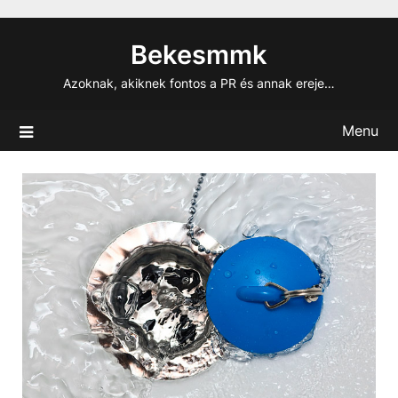
Skip
to
Bekesmmk
content
Azoknak, akiknek fontos a PR és annak ereje…
Menu