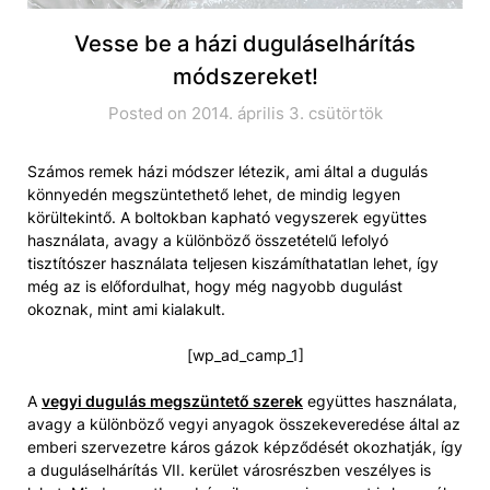
Vesse be a házi duguláselhárítás
módszereket!
Posted on 2014. április 3. csütörtök
Számos remek házi módszer létezik, ami által a dugulás
könnyedén megszüntethető lehet, de mindig legyen
körültekintő. A boltokban kapható vegyszerek együttes
használata, avagy a különböző összetételű lefolyó
tisztítószer használata teljesen kiszámíthatatlan lehet, így
még az is előfordulhat, hogy még nagyobb dugulást
okoznak, mint ami kialakult.
[wp_ad_camp_1]
A
vegyi dugulás megszüntető szerek
együttes használata,
avagy a különböző vegyi anyagok összekeveredése által az
emberi szervezetre káros gázok képződését okozhatják, így
a duguláselhárítás VII. kerület városrészben veszélyes is