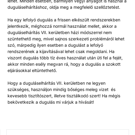
lehet. Minden esetben, bármilyen vegyi anyagot is használ a
duguláselhárításhoz, oldja meg a megfelelő szellőztetést.
Ha egy lefolyó dugulás a frissen elkészült rendszerekben
jelentkezik, méghozzá normál használat mellet, akkor a
duguláselhárítás VII. kerületben házi módszerrel nem
szüntethető meg, mivel sajnos szerkezeti problémáról lehet
szó, márpedig ilyen esetben a dugulást a lefolyó
rendszerének a kijavításával lehet csak megoldani. Ha
viszont dugulás több tíz éves használat után üti fel a fejét,
akkor minden esély megvan rá, hogy a dugulás a szokott
eljárásokkal eltüntethető.
Hogy a duguláselhárítás VII. kerületben ne legyen
szükséges, használjon mindig bőséges meleg vizet és
kevesebb tisztítószert, illetve tisztálkodó szert! Ha mégis
bekövetkezik a dugulás mi várjuk a hívását!
KERESÉS: