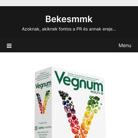
Skip
to
Bekesmmk
content
Azoknak, akiknek fontos a PR és annak ereje…
Menu