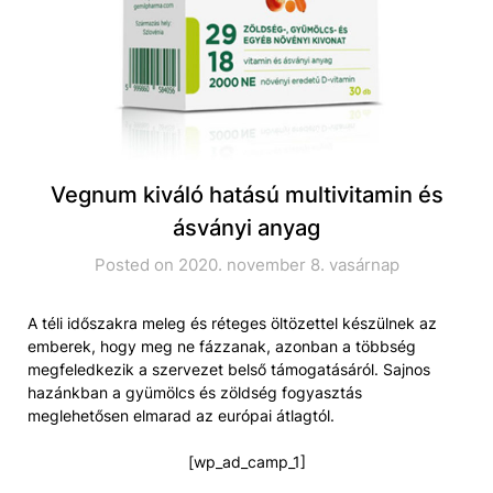
Vegnum kiváló hatású multivitamin és
ásványi anyag
Posted on 2020. november 8. vasárnap
A téli időszakra meleg és réteges öltözettel készülnek az
emberek, hogy meg ne fázzanak, azonban a többség
megfeledkezik a szervezet belső támogatásáról. Sajnos
hazánkban a gyümölcs és zöldség fogyasztás
meglehetősen elmarad az európai átlagtól.
[wp_ad_camp_1]