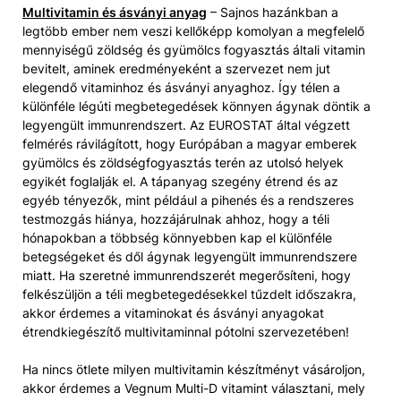
Multivitamin és ásványi anyag
– Sajnos hazánkban a
legtöbb ember nem veszi kellőképp komolyan a megfelelő
mennyiségű zöldség és gyümölcs fogyasztás általi vitamin
bevitelt, aminek eredményeként a szervezet nem jut
elegendő vitaminhoz és ásványi anyaghoz. Így télen a
különféle légúti megbetegedések könnyen ágynak döntik a
legyengült immunrendszert. Az EUROSTAT által végzett
felmérés rávilágított, hogy Európában a magyar emberek
gyümölcs és zöldségfogyasztás terén az utolsó helyek
egyikét foglalják el. A tápanyag szegény étrend és az
egyéb tényezők, mint például a pihenés és a rendszeres
testmozgás hiánya, hozzájárulnak ahhoz, hogy a téli
hónapokban a többség könnyebben kap el különféle
betegségeket és dől ágynak legyengült immunrendszere
miatt. Ha szeretné immunrendszerét megerősíteni, hogy
felkészüljön a téli megbetegedésekkel tűzdelt időszakra,
akkor érdemes a vitaminokat és ásványi anyagokat
étrendkiegészítő multivitaminnal pótolni szervezetében!
Ha nincs ötlete milyen multivitamin készítményt vásároljon,
akkor érdemes a Vegnum Multi-D vitamint választani, mely