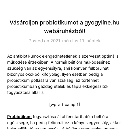
Vásároljon probiotikumot a gyogyline.hu
webáruházból!
Posted on 2021. március 19. péntek
Az antibiotikumok elengedhetetlenek a szervezet optimális
működése érdekében. A normál bélflóra működéséhez
szükség van az egyensúlyra, ami könnyen felborulhat
bizonyos okokból kifolyólag. Ilyen esetben pedig a
probiotikum pótlására van szükség. Ez történhet
probiotikumban gazdag ételek és táplálékkiegészítők
fogyasztása által is.
[wp_ad_camp_1]
Probiotikum
fogyasztása által fenntartható a bélflóra
egészsége, ha pedig felborult ez a kényes egyensúly, akkor
helyreállítható az egyensúly. A bélflóra egyensúlya ugyanis