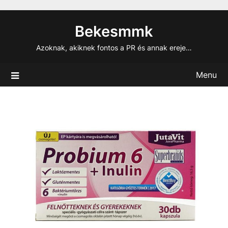
Skip
to
Bekesmmk
content
Azoknak, akiknek fontos a PR és annak ereje…
Menu