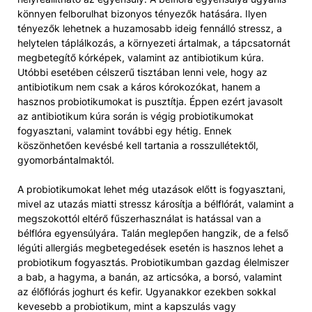
könnyen felborulhat bizonyos tényezők hatására. Ilyen
tényezők lehetnek a huzamosabb ideig fennálló stressz, a
helytelen táplálkozás, a környezeti ártalmak, a tápcsatornát
megbetegítő kórképek, valamint az antibiotikum kúra.
Utóbbi esetében célszerű tisztában lenni vele, hogy az
antibiotikum nem csak a káros kórokozókat, hanem a
hasznos probiotikumokat is pusztítja. Éppen ezért javasolt
az antibiotikum kúra során is végig probiotikumokat
fogyasztani, valamint további egy hétig. Ennek
köszönhetően kevésbé kell tartania a rosszullétektől,
gyomorbántalmaktól.
A probiotikumokat lehet még utazások előtt is fogyasztani,
mivel az utazás miatti stressz károsítja a bélflórát, valamint a
megszokottól eltérő fűszerhasználat is hatással van a
bélflóra egyensúlyára. Talán meglepően hangzik, de a felső
légúti allergiás megbetegedések esetén is hasznos lehet a
probiotikum fogyasztás. Probiotikumban gazdag élelmiszer
a bab, a hagyma, a banán, az articsóka, a borsó, valamint
az élőflórás joghurt és kefir. Ugyanakkor ezekben sokkal
kevesebb a probiotikum, mint a kapszulás vagy