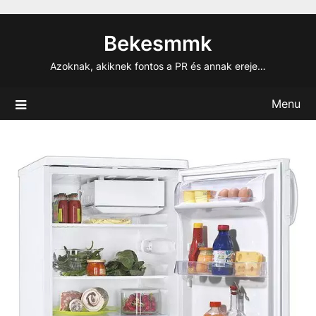
Skip
to
Bekesmmk
content
Azoknak, akiknek fontos a PR és annak ereje…
Menu