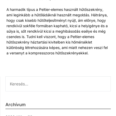
A harmadik típus a Peltier-elemes használt hűtőszekrény,
ami leginkább a hűtőládáknál használt megoldás. Hátránya,
hogy csak kisebb hűtőteljesítményt nyújt, ám előnye, hogy
rendkívül sokféle formában kapható, kicsi a helyigénye és a
súlya is, sőt rendkívül kicsi a meghibásodás esélye és még
csendes is. Tudni kell viszont, hogy a Peltier-elemes
hűtőszekrény háztartási kivitelben kis hőmérséklet
különbség létrehozására képes, ami miatt nehezen veszi fel
a versenyt a kompresszoros hűtőszekrényekkel.
KERESÉS:
Archívum