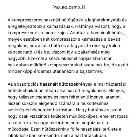
[wp_ad_camp_1]
A kompresszoros használt hűtőgépek a leghatékonyabb és
a legelterjedtebb alkalmazásúak. Hátránya viszont, hogy a
kompresszor és a motor zajos. Adottak a kombinált hűtők,
melyek esetében két kompresszor alkalmazása a bevált
megoldás, ami által a hűtő és a fagyasztó rész így külön
kapcsolható ki és be, viszont így a zajterhelés még
nagyobb. Ezeknél a készülékeknél napjainkban már
halkabban működő kompresszorokat szerelnek be, de azért
mindenképp érdemes utánanézni a zajszintnek.
Az abszorpciós
használt hűtőszekrény
ek a mai háztartási
hűtéstechnikában ritkán alkalmazott megoldások. Előnyük,
hogy teljesen csendes és nem feltétlenül igényel áramot,
hiszen sokszor elegendő számára a működéséhez
szükséges hőenergiát biztosítani. Nagy hátránya viszont,
hogy csak vízszintes felületen működőképes, emellett rossz
a hatásfoka és nagy melegben nem megbízható a
működése. Ezen hűtőszekrény fő felhasználási területe a
lakókocsikban keresendő, nem a háztartásokban.