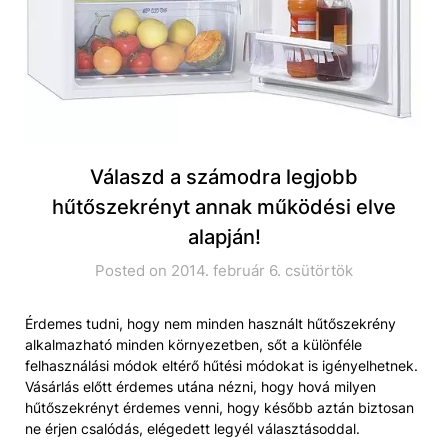
Válaszd a számodra legjobb
hűtőszekrényt annak működési elve
alapján!
Posted on 2014. február 6. csütörtök
Érdemes tudni, hogy nem minden használt hűtőszekrény
alkalmazható minden környezetben, sőt a különféle
felhasználási módok eltérő hűtési módokat is igényelhetnek.
Vásárlás előtt érdemes utána nézni, hogy hová milyen
hűtőszekrényt érdemes venni, hogy később aztán biztosan
ne érjen csalódás, elégedett legyél választásoddal.