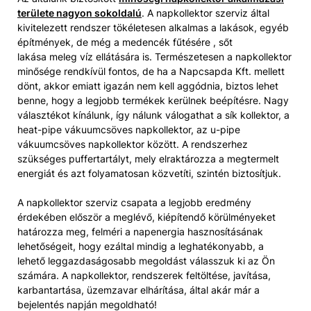
területe nagyon sokoldalú
. A napkollektor szerviz által
kivitelezett rendszer tökéletesen alkalmas a lakások, egyéb
építmények, de még a medencék fűtésére , sőt
lakása meleg víz ellátására is. Természetesen a napkollektor
minősége rendkívül fontos, de ha a Napcsapda Kft. mellett
dönt, akkor emiatt igazán nem kell aggódnia, biztos lehet
benne, hogy a legjobb termékek kerülnek beépítésre. Nagy
választékot kínálunk, így nálunk válogathat a sík kollektor, a
heat-pipe vákuumcsöves napkollektor, az u-pipe
vákuumcsöves napkollektor között. A rendszerhez
szükséges puffertartályt, mely elraktározza a megtermelt
energiát és azt folyamatosan közvetíti, szintén biztosítjuk.
A napkollektor szerviz csapata a legjobb eredmény
érdekében először a meglévő, kiépítendő körülményeket
határozza meg, felméri a napenergia hasznosításának
lehetőségeit, hogy ezáltal mindig a leghatékonyabb, a
lehető leggazdaságosabb megoldást válasszuk ki az Ön
számára. A napkollektor, rendszerek feltöltése, javítása,
karbantartása, üzemzavar elhárítása, által akár már a
bejelentés napján megoldható!