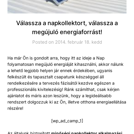
Válassza a napkollektort, válassza a
megújuló energiaforrást!
Posted on 2014. február 18. kedd
Ha már Ön is gondolt arra, hogy itt az ideje a Nap
folyamatosan megújuló energiáját kihasználni, akkor nálunk
a lehető legjobb helyen jár ennek érdekében, ugyanis
felkészült és tapasztalt csapatunk készséggel áll
rendelkezésére a tervezés fázisától kezdve egészen a
professzionális kivitelezésig! Ránk számíthat, csak kérjen
ajánlatot és máris azon leszünk, hogy a legideálisabb
rendszert dolgozzuk ki az Ön, illetve otthona energiaellátása
részére!
[wp_ad_camp_1]
Az általunk biztosított
minőségi napkollektor alkalmazási