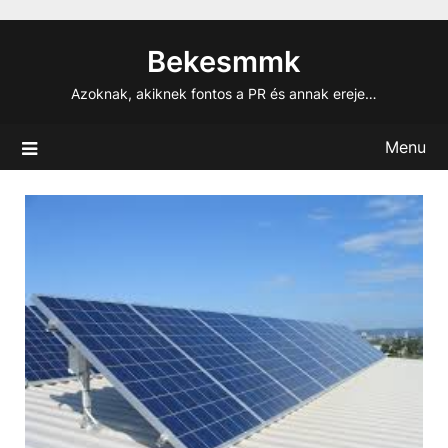
Skip
to
Bekesmmk
content
Azoknak, akiknek fontos a PR és annak ereje…
Menu