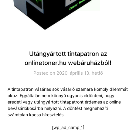
Utángyártott tintapatron az
onlinetoner.hu webáruházból!
Posted on 2020. április 13. hétfő
A tintapatron vásárlás sok vásárló számára komoly dilemmát
okoz. Egyáltalán nem könnyű ugyanis eldönteni, hogy
eredeti vagy utángyártott tintapatront érdemes az online
bevásárlókosárba helyezni. A döntést megnehezíti
számtalan kacsa híresztelés.
[wp_ad_camp_1]