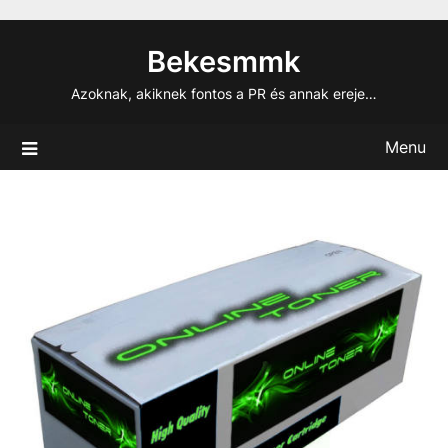
Skip
to
Bekesmmk
content
Azoknak, akiknek fontos a PR és annak ereje…
Menu