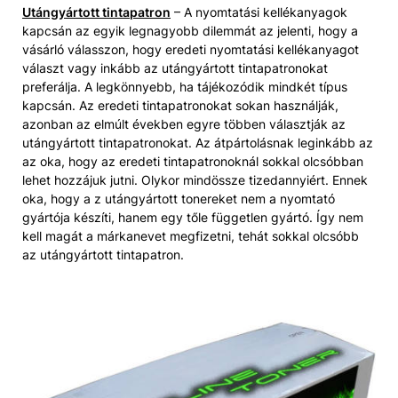
Utángyártott tintapatron
– A nyomtatási kellékanyagok
kapcsán az egyik legnagyobb dilemmát az jelenti, hogy a
vásárló válasszon, hogy eredeti nyomtatási kellékanyagot
választ vagy inkább az utángyártott tintapatronokat
preferálja. A legkönnyebb, ha tájékozódik mindkét típus
kapcsán. Az eredeti tintapatronokat sokan használják,
azonban az elmúlt években egyre többen választják az
utángyártott tintapatronokat. Az átpártolásnak leginkább az
az oka, hogy az eredeti tintapatronoknál sokkal olcsóbban
lehet hozzájuk jutni. Olykor mindössze tizedannyiért. Ennek
oka, hogy a z utángyártott tonereket nem a nyomtató
gyártója készíti, hanem egy tőle független gyártó. Így nem
kell magát a márkanevet megfizetni, tehát sokkal olcsóbb
az utángyártott tintapatron.