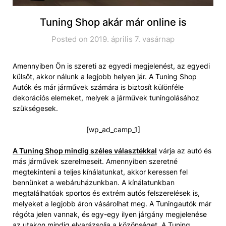
Tuning Shop akár már online is
Posted on 2019. április 7. vasárnap
Amennyiben Ön is szereti az egyedi megjelenést, az egyedi
külsőt, akkor nálunk a legjobb helyen jár. A Tuning Shop
Autók és már járművek számára is biztosít különféle
dekorációs elemeket, melyek a járművek tuningolásához
szükségesek.
[wp_ad_camp_1]
A Tuning Shop mindig széles választékkal
várja az autó és
más járművek szerelmeseit. Amennyiben szeretné
megtekinteni a teljes kínálatunkat, akkor keressen fel
bennünket a webáruházunkban. A kínálatunkban
megtalálhatóak sportos és extrém autós felszerelések is,
melyeket a legjobb áron vásárolhat meg. A Tuningautók már
régóta jelen vannak, és egy-egy ilyen járgány megjelenése
az utakon mindig elvarázsolja a közönséget. A Tuning