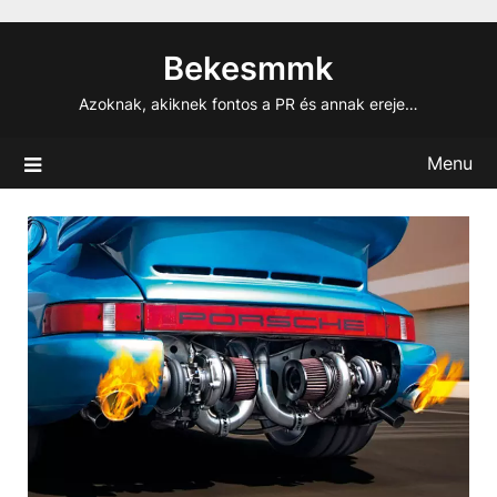
Skip
to
Bekesmmk
content
Azoknak, akiknek fontos a PR és annak ereje…
Menu