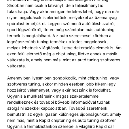
Shopban nem csak a látványt, de a teljesítményt is
fokozhatja. Vagy akár ami igen érdekes lehet, hogy ma már
olyan megoldások is elérhetőek, melyekkel az üzemanyag
spórolást érhetjük el. Legyen szó menő autó üléshuzatról,
sport légszűrőkről, illetve még számtalan más autótuning
termék is megtalálható. A z autó szerelmesei körében a
legnépszerűbb tuning termékek a ledes megoldások,
melyek lehetnek világítások, illetve dekorációs elemek is. Ám
ezen felül elérhető még a chiptuning, illetve ennek a másik
változata is, amely nem más, mint az autó tuning szoftveres
változata.
Amennyiben ilyesmiben gondolkodik, mint chiptuning, vagy
szoftveres tuning, akkor minden esetben jobb kikérni egy
hozzáértő véleményét, vagy akár hozzánk is fordulhat.
Ugyanis a munkatársaink magas szakértelemmel
rendelkeznek és további bővebb információval tudnak
szolgálni ezekkel kapcsolatban. Továbbá szeretnénk
bemutatni az egyik igazán különleges újdonságunkat, amely
nem más, mint a Rapid chiptuning és autó tuning szoftver.
Ugyanis a terméklistánkon szerepel a világhírű Rapid car