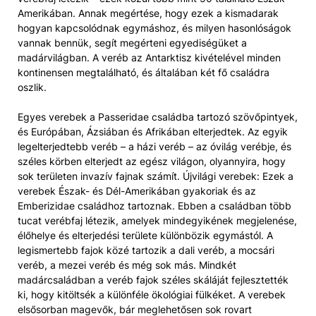
Amerikában. Annak megértése, hogy ezek a kismadarak
hogyan kapcsolódnak egymáshoz, és milyen hasonlóságok
vannak bennük, segít megérteni egyediségüket a
madárvilágban. A veréb az Antarktisz kivételével minden
kontinensen megtalálható, és általában két fő családra
oszlik.
Egyes verebek a Passeridae családba tartozó szövőpintyek,
és Európában, Ázsiában és Afrikában elterjedtek. Az egyik
legelterjedtebb veréb – a házi veréb – az óvilág verébje, és
széles körben elterjedt az egész világon, olyannyira, hogy
sok területen invazív fajnak számít. Újvilági verebek: Ezek a
verebek Észak- és Dél-Amerikában gyakoriak és az
Emberizidae családhoz tartoznak. Ebben a családban több
tucat verébfaj létezik, amelyek mindegyikének megjelenése,
élőhelye és elterjedési területe különbözik egymástól. A
legismertebb fajok közé tartozik a dali veréb, a mocsári
veréb, a mezei veréb és még sok más. Mindkét
madárcsaládban a veréb fajok széles skáláját fejlesztették
ki, hogy kitöltsék a különféle ökológiai fülkéket. A verebek
elsősorban magevők, bár meglehetősen sok rovart