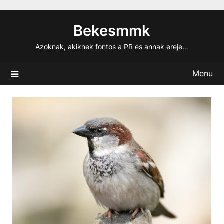
Skip
to
Bekesmmk
content
Azoknak, akiknek fontos a PR és annak ereje…
Menu