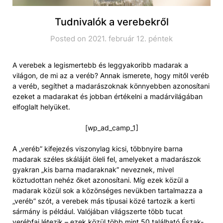
Tudnivalók a verebekről
Posted on 2021. február 12. péntek
A verebek a legismertebb és leggyakoribb madarak a
világon, de mi az a veréb? Annak ismerete, hogy mitől veréb
a veréb, segíthet a madarászoknak könnyebben azonosítani
ezeket a madarakat és jobban értékelni a madárvilágában
elfoglalt helyüket.
[wp_ad_camp_1]
A „veréb” kifejezés viszonylag kicsi, többnyire barna
madarak széles skáláját öleli fel, amelyeket a madarászok
gyakran „kis barna madaraknak” neveznek, mivel
köztudottan nehéz őket azonosítani. Míg ezek közül a
madarak közül sok a közönséges nevükben tartalmazza a
„veréb” szót, a verebek más típusai közé tartozik a kerti
sármány is például. Valójában világszerte több tucat
verébfaj létezik – ezek közül több mint 50 található Észak-