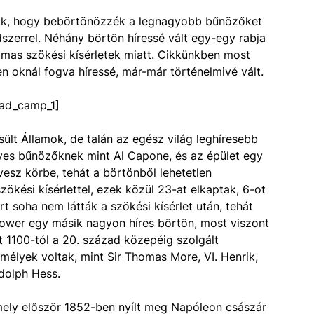
ják, hogy bebörtönözzék a legnagyobb bűnözőket
ndszerrel. Néhány börtön híressé vált egy-egy rabja
almas szökési kísérletek miatt. Cikkünkben most
n oknál fogva híressé, már-már történelmivé vált.
ad_camp_1]
ült Államok, de talán az egész világ leghíresebb
eves bűnözőknek mint Al Capone, és az épület egy
 vesz körbe, tehát a börtönből lehetetlen
ökési kísérlettel, ezek közül 23-at elkaptak, 6-ot
t soha nem látták a szökési kísérlet után, tehát
Tower egy másik nagyon híres börtön, most viszont
et 1100-tól a 20. század közepéig szolgált
mélyek voltak, mint Sir Thomas More, VI. Henrik,
dolph Hess.
mely először 1852-ben nyílt meg Napóleon császár