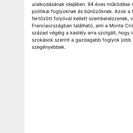
uralkodásának idejében. 94 éves működése so
politikai foglyoknak és bűnözőknek. Azok a 
fertőzött folyóval kellett szembenézzenek, v
Franciaországban található, ami a Monte Crist
század végéig a kastély arra szolgált, hogy i
szokások szerint a gazdagabb foglyok jobb e
szegényebbek.