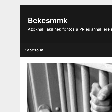
Skip
to
content
Bekesmmk
Azoknak, akiknek fontos a PR és annak ere
Kapcsolat