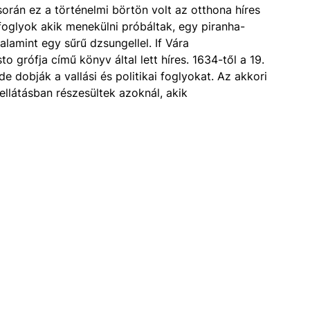
rán ez a történelmi börtön volt az otthona híres
foglyok akik menekülni próbáltak, egy piranha-
alamint egy sűrű dzsungellel. If Vára
o grófja című könyv által lett híres. 1634-től a 19.
de dobják a vallási és politikai foglyokat. Az akkori
llátásban részesültek azoknál, akik