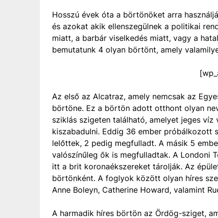
Hosszú évek óta a börtönöket arra használ
és azokat akik ellenszegülnek a politikai re
miatt, a barbár viselkedés miatt, vagy a hat
bemutatunk 4 olyan börtönt, amely valamilye
[wp_
Az első az Alcatraz, amely nemcsak az Egyes
börtöne. Ez a börtön adott otthont olyan n
sziklás szigeten található, amelyet jeges víz
kiszabadulni. Eddig 36 ember próbálkozott sz
lelőttek, 2 pedig megfulladt. A másik 5 ember
valószínűleg ők is megfulladtak. A Londoni 
itt a brit koronaékszereket tárolják. Az épül
börtönként. A foglyok között olyan híres sze
Anne Boleyn, Catherine Howard, valamint Ru
A harmadik híres börtön az Ördög-sziget, a