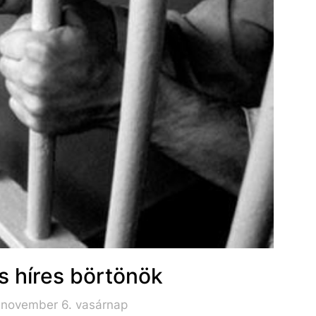
s híres börtönök
 november 6. vasárnap