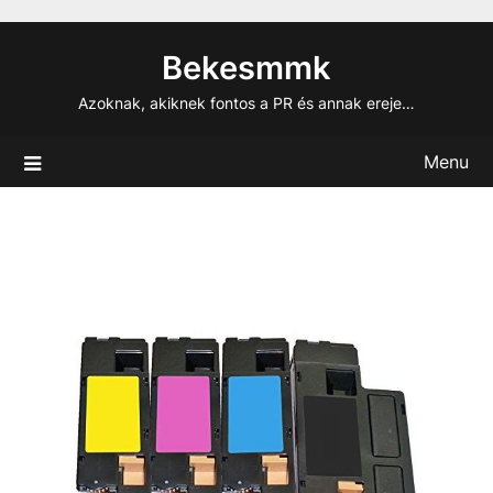
Skip
to
Bekesmmk
content
Azoknak, akiknek fontos a PR és annak ereje…
Menu