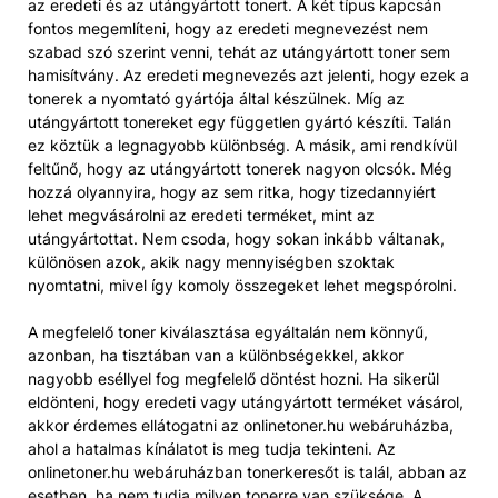
az eredeti és az utángyártott tonert. A két típus kapcsán
fontos megemlíteni, hogy az eredeti megnevezést nem
szabad szó szerint venni, tehát az utángyártott toner sem
hamisítvány. Az eredeti megnevezés azt jelenti, hogy ezek a
tonerek a nyomtató gyártója által készülnek. Míg az
utángyártott tonereket egy független gyártó készíti. Talán
ez köztük a legnagyobb különbség. A másik, ami rendkívül
feltűnő, hogy az utángyártott tonerek nagyon olcsók. Még
hozzá olyannyira, hogy az sem ritka, hogy tizedannyiért
lehet megvásárolni az eredeti terméket, mint az
utángyártottat. Nem csoda, hogy sokan inkább váltanak,
különösen azok, akik nagy mennyiségben szoktak
nyomtatni, mivel így komoly összegeket lehet megspórolni.
A megfelelő toner kiválasztása egyáltalán nem könnyű,
azonban, ha tisztában van a különbségekkel, akkor
nagyobb eséllyel fog megfelelő döntést hozni. Ha sikerül
eldönteni, hogy eredeti vagy utángyártott terméket vásárol,
akkor érdemes ellátogatni az onlinetoner.hu webáruházba,
ahol a hatalmas kínálatot is meg tudja tekinteni. Az
onlinetoner.hu webáruházban tonerkeresőt is talál, abban az
esetben, ha nem tudja milyen tonerre van szüksége. A