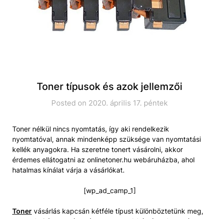
Toner típusok és azok jellemzői
Posted on 2020. április 17. péntek
Toner nélkül nincs nyomtatás, így aki rendelkezik
nyomtatóval, annak mindenképp szüksége van nyomtatási
kellék anyagokra. Ha szeretne tonert vásárolni, akkor
érdemes ellátogatni az onlinetoner.hu webáruházba, ahol
hatalmas kínálat várja a vásárlókat.
[wp_ad_camp_1]
Toner
vásárlás kapcsán kétféle típust különböztetünk meg,