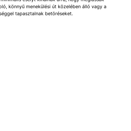
oló, könnyű menekülési út közelében álló vagy a
séggel tapasztalnak betöréseket.