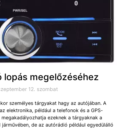
ó lopás megelőzéséhez
szeptember 12. szombat
ikor személyes tárgyakat hagy az autójában. A
az elektronika, például a telefonok és a GPS-
 megakadályozhatja ezeknek a tárgyaknak a
l járművében, de az autórádió például egyedülálló