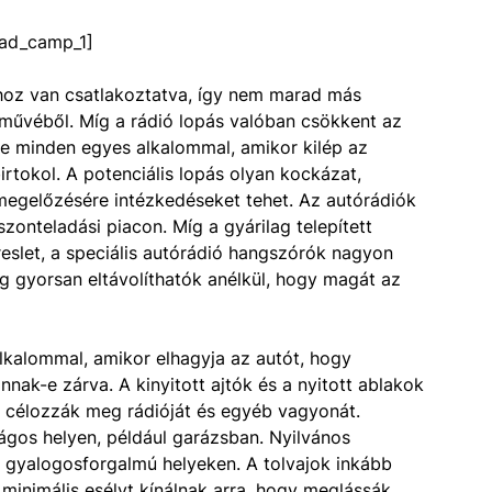
ad_camp_1]
hoz van csatlakoztatva, így nem marad más
árművéből. Míg a rádió lopás valóban csökkent az
lye minden egyes alkalommal, amikor kilép az
rtokol. A potenciális lopás olyan kockázat,
megelőzésére intézkedéseket tehet. Az autórádiók
zonteladási piacon. Míg a gyárilag telepített
reslet, a speciális autórádió hangszórók nagyon
 gyorsan eltávolíthatók anélkül, hogy magát az
alkalommal, amikor elhagyja az autót, hogy
nak-e zárva. A kinyitott ajtók és a nyitott ablakok
n célozzák meg rádióját és egyéb vagyonát.
ságos helyen, például garázsban. Nyilvános
gy gyalogosforgalmú helyeken. A tolvajok inkább
inimális esélyt kínálnak arra, hogy meglássák