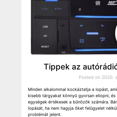
Tippek az autórádi
Posted on 2020. 
Minden alkalommal kockáztatja a lopást, am
kisebb tárgyakat könnyű gyorsan ellopni, és 
egységek értékesek a bűnözők számára. Bár
lopását, ha nem hagyja őket felügyelet nélkü
problémát jelent.