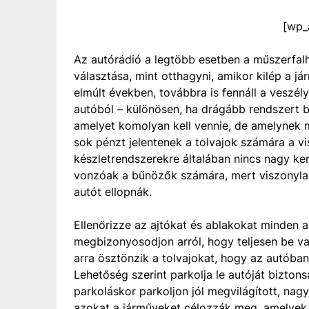
[wp_
Az autórádió a legtöbb esetben a műszerfal
választása, mint otthagyni, amikor kilép a j
elmúlt években, továbbra is fennáll a veszé
autóból – különösen, ha drágább rendszert bi
amelyet komolyan kell vennie, de amelynek 
sok pénzt jelentenek a tolvajok számára a vis
készletrendszerekre általában nincs nagy ke
vonzóak a bűnözők számára, mert viszonylag
autót ellopnák.
Ellenőrizze az ajtókat és ablakokat minden 
megbizonyosodjon arról, hogy teljesen be van
arra ösztönzik a tolvajokat, hogy az autóba
Lehetőség szerint parkolja le autóját bizton
parkoláskor parkoljon jól megvilágított, na
azokat a járműveket célozzák meg, amelyek m