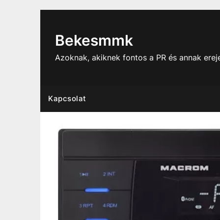
Skip
to
content
Bekesmmk
Azoknak, akiknek fontos a PR és annak ere
Kapcsolat