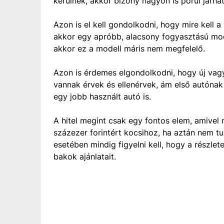
kerülnek, akkor bizony nagyon is pórul járha
Azon is el kell gondolkodni, hogy mire kell a
akkor egy apróbb, alacsony fogyasztású mode
akkor ez a modell máris nem megfelelő.
Azon is érdemes elgondolkodni, hogy új vagy 
vannak érvek és ellenérvek, ám első autónak 
egy jobb használt autó is.
A hitel megint csak egy fontos elem, amivel 
százezer forintért kocsihoz, ha aztán nem tud
esetében mindig figyelni kell, hogy a részlet
bakok ajánlatait.