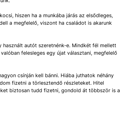
tunk.
 kocsi, hiszen ha a munkába járás az elsődleges,
ll a megfelelő, viszont ha családot is akarunk
használt autót szeretnénk-e. Mindkét fél mellett
valóban felesleges egy újat választani, megfelelő
nagyon csínján kell bánni. Hiába juthatok néhány
om fizetni a törlesztendő részleteket. Hitel
eket biztosan tudd fizetni, gondold át többször is a