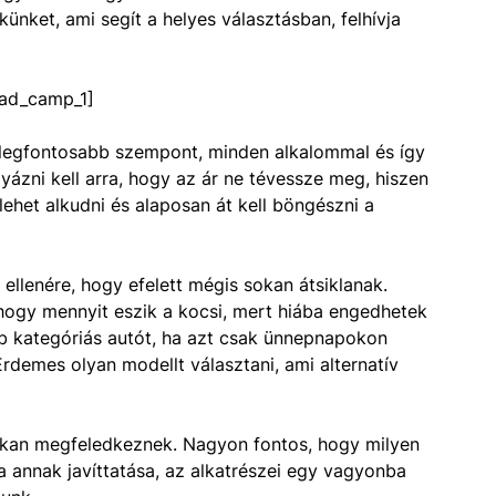
künket, ami segít a helyes választásban, felhívja
ad_camp_1]
 legfontosabb szempont, minden alkalommal és így
gyázni kell arra, hogy az ár ne tévessze meg, hiszen
lehet alkudni és alaposan át kell böngészni a
 ellenére, hogy efelett mégis sokan átsiklanak.
hogy mennyit eszik a kocsi, mert hiába engedhetek
 kategóriás autót, ha azt csak ünnepnapokon
rdemes olyan modellt választani, ami alternatív
 sokan megfeledkeznek. Nagyon fontos, hogy milyen
a annak javíttatása, az alkatrészei egy vagyonba