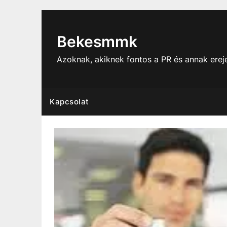
Skip
to
content
Bekesmmk
Azoknak, akiknek fontos a PR és annak ere
Kapcsolat