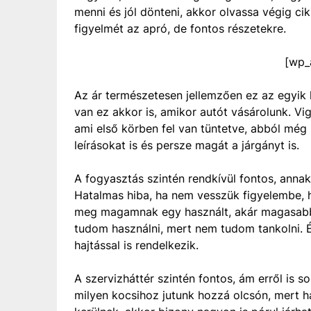
menni és jól dönteni, akkor olvassa végig cik
figyelmét az apró, de fontos részetekre.
[wp_
Az ár természetesen jellemzően ez az egyik
van ez akkor is, amikor autót vásárolunk. Vi
ami első körben fel van tüntetve, abból még 
leírásokat is és persze magát a járgányt is.
A fogyasztás szintén rendkívül fontos, annak
Hatalmas hiba, ha nem vesszük figyelembe, 
meg magamnak egy használt, akár magasabb
tudom használni, mert nem tudom tankolni. É
hajtással is rendelkezik.
A szervizháttér szintén fontos, ám erről is
milyen kocsihoz jutunk hozzá olcsón, mert h