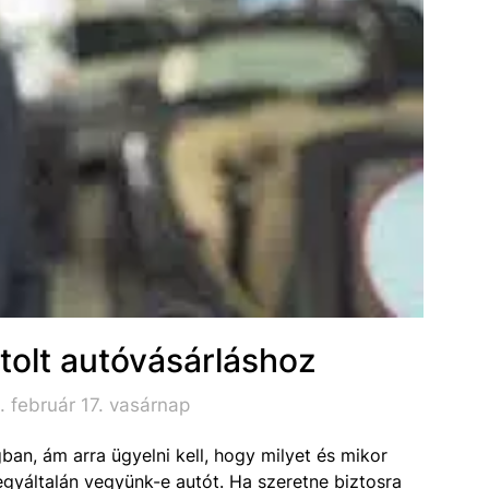
tolt autóvásárláshoz
 február 17. vasárnap
ban, ám arra ügyelni kell, hogy milyet és mikor
egyáltalán vegyünk-e autót. Ha szeretne biztosra