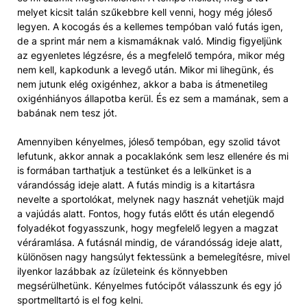
melyet kicsit talán szűkebbre kell venni, hogy még jóleső
legyen. A kocogás és a kellemes tempóban való futás igen,
de a sprint már nem a kismamáknak való. Mindig figyeljünk
az egyenletes légzésre, és a megfelelő tempóra, mikor még
nem kell, kapkodunk a levegő után. Mikor mi lihegünk, és
nem jutunk elég oxigénhez, akkor a baba is átmenetileg
oxigénhiányos állapotba kerül. És ez sem a mamának, sem a
babának nem tesz jót.
Amennyiben kényelmes, jóleső tempóban, egy szolid távot
lefutunk, akkor annak a pocaklakónk sem lesz ellenére és mi
is formában tarthatjuk a testünket és a lelkünket is a
várandósság ideje alatt. A futás mindig is a kitartásra
nevelte a sportolókat, melynek nagy hasznát vehetjük majd
a vajúdás alatt. Fontos, hogy futás előtt és után elegendő
folyadékot fogyasszunk, hogy megfelelő legyen a magzat
véráramlása. A futásnál mindig, de várandósság ideje alatt,
különösen nagy hangsúlyt fektessünk a bemelegítésre, mivel
ilyenkor lazábbak az ízületeink és könnyebben
megsérülhetünk. Kényelmes futócipőt válasszunk és egy jó
sportmelltartó is el fog kelni.