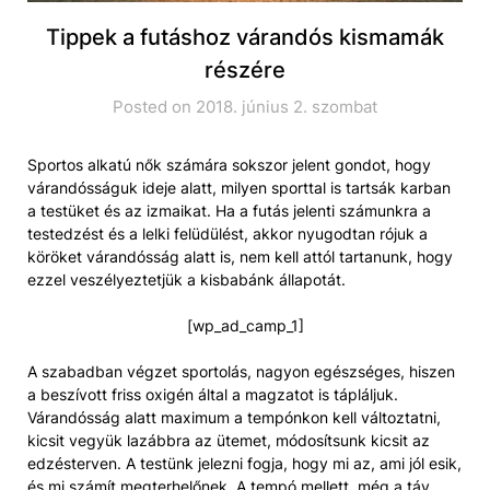
Tippek a futáshoz várandós kismamák
részére
Posted on 2018. június 2. szombat
Sportos alkatú nők számára sokszor jelent gondot, hogy
várandósságuk ideje alatt, milyen sporttal is tartsák karban
a testüket és az izmaikat. Ha a futás jelenti számunkra a
testedzést és a lelki felüdülést, akkor nyugodtan rójuk a
köröket várandósság alatt is, nem kell attól tartanunk, hogy
ezzel veszélyeztetjük a kisbabánk állapotát.
[wp_ad_camp_1]
A szabadban végzet sportolás, nagyon egészséges, hiszen
a beszívott friss oxigén által a magzatot is tápláljuk.
Várandósság alatt maximum a tempónkon kell változtatni,
kicsit vegyük lazábbra az ütemet, módosítsunk kicsit az
edzésterven. A testünk jelezni fogja, hogy mi az, ami jól esik,
és mi számít megterhelőnek. A tempó mellett, még a táv