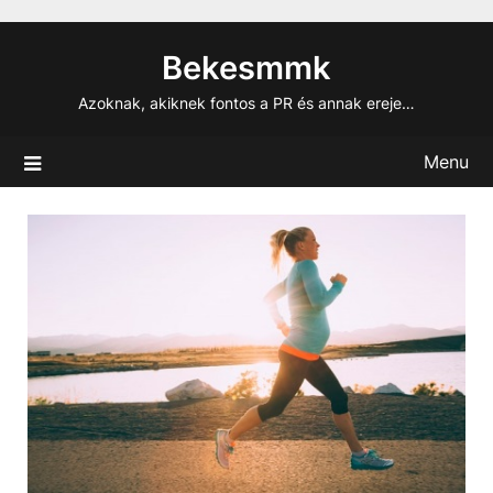
Skip
to
Bekesmmk
content
Azoknak, akiknek fontos a PR és annak ereje…
Menu