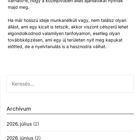
várható-e, hogy a közeljövőben állás ajánlatokat nyitnak
majd meg.
Ha már hosszú ideje munkanélküli vagy, nem találsz olyan
állást, ami egy kicsit is tetszik, akkor viszont célszerű lehet
elgondolkodnod valamilyen tanfolyamon, esetleg olyan
továbbképzésen, ami egy új területen nyit meg kapukat
előtted, de a nyelvtanulás is a hasznodra válhat.
KERESÉS:
Archívum
2026. július
(2)
2026. június
(2)