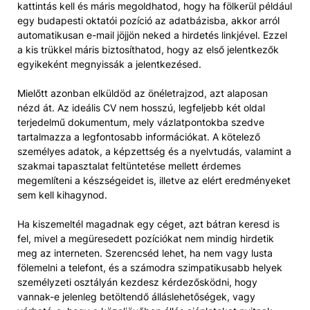
kattintás kell és máris megoldhatod, hogy ha fölkerül például
egy budapesti oktatói pozíció az adatbázisba, akkor arról
automatikusan e-mail jöjjön neked a hirdetés linkjével. Ezzel
a kis trükkel máris biztosíthatod, hogy az első jelentkezők
egyikeként megnyissák a jelentkezésed.
Mielőtt azonban elküldöd az önéletrajzod, azt alaposan
nézd át. Az ideális CV nem hosszú, legfeljebb két oldal
terjedelmű dokumentum, mely vázlatpontokba szedve
tartalmazza a legfontosabb információkat. A kötelező
személyes adatok, a képzettség és a nyelvtudás, valamint a
szakmai tapasztalat feltüntetése mellett érdemes
megemlíteni a készségeidet is, illetve az elért eredményeket
sem kell kihagynod.
Ha kiszemeltél magadnak egy céget, azt bátran keresd is
fel, mivel a megüresedett pozíciókat nem mindig hirdetik
meg az interneten. Szerencséd lehet, ha nem vagy lusta
fölemelni a telefont, és a számodra szimpatikusabb helyek
személyzeti osztályán kezdesz kérdezősködni, hogy
vannak-e jelenleg betöltendő álláslehetőségek, vagy