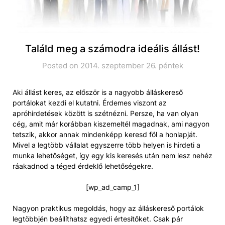
Találd meg a számodra ideális állást!
Posted on 2014. szeptember 26. péntek
Aki állást keres, az először is a nagyobb álláskereső
portálokat kezdi el kutatni. Érdemes viszont az
apróhirdetések között is szétnézni. Persze, ha van olyan
cég, amit már korábban kiszemeltél magadnak, ami nagyon
tetszik, akkor annak mindenképp keresd föl a honlapját.
Mivel a legtöbb vállalat egyszerre több helyen is hirdeti a
munka lehetőséget, így egy kis keresés után nem lesz nehéz
ráakadnod a téged érdeklő lehetőségekre.
[wp_ad_camp_1]
Nagyon praktikus megoldás, hogy az álláskereső portálok
legtöbbjén beállíthatsz egyedi értesítőket. Csak pár