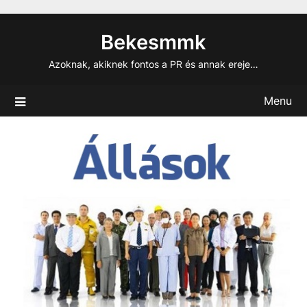
Skip
to
Bekesmmk
content
Azoknak, akiknek fontos a PR és annak ereje…
Menu