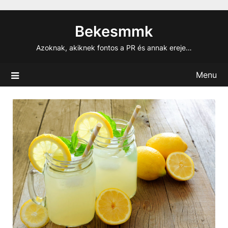
Skip
to
Bekesmmk
content
Azoknak, akiknek fontos a PR és annak ereje…
Menu