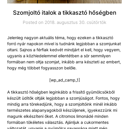
Szomjoltó italok a tikkasztó hőségben
Posted on 2018. augusztus 30. csütörtök
Jelenleg nagyon aktuális téma, hogy ezeken a tikkasztó
forró nyár napokon mivel is tudnánk legjobban a szomjunkat
oltani. Sajnos a férfiak kedvét mindjárt el kell, hogy vegyem,
ugyanis a közhiedelemmel ellentétben a sör semmilyen
formában nem oltja szomjat, inkább arra készteti az embert,
hogy még többet fogyasszon belőle.
[wp_ad_camp_1]
A tikkasztó hőségben leginkább a frissítő gyümölcsökből
készült üdítők oltják legjobban a szomjúságot. Fontos, hogy
mindig arra törekedjünk, hogy a szomjoltóink minél inkább
természetes alapanyagokból készüljenek, igyekezzünk mi
magunk elkészíteni őket. A citromos limonádé minden
formában tökéletes választás. Ajánljuk a cukormentes
változatát, ugyanis a gyümölcs savassága miatt még