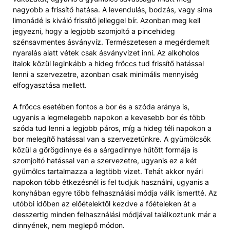
nagyobb a frissítő hatása. A levendulás, bodzás, vagy sima
limonádé is kiváló frissítő jelleggel bír. Azonban meg kell
jegyezni, hogy a legjobb szomjoltó a pincehideg
szénsavmentes ásványvíz. Természetesen a megérdemelt
nyaralás alatt vétek csak ásványvizet inni. Az alkoholos
italok közül leginkább a hideg fröccs tud frissítő hatással
lenni a szervezetre, azonban csak minimális mennyiség
elfogyasztása mellett.
A fröccs esetében fontos a bor és a szóda aránya is,
ugyanis a legmelegebb napokon a kevesebb bor és több
szóda tud lenni a legjobb páros, míg a hideg téli napokon a
bor melegítő hatással van a szervezetünkre. A gyümölcsök
közül a görögdinnye és a sárgadinnye hűtött formája is
szomjoltó hatással van a szervezetre, ugyanis ez a két
gyümölcs tartalmazza a legtöbb vizet. Tehát akkor nyári
napokon több étkezésnél is fel tudjuk használni, ugyanis a
konyhában egyre több felhasználási módja válik ismertté. Az
utóbbi időben az előételektől kezdve a főételeken át a
desszertig minden felhasználási módjával találkoztunk már a
dinnyének, nem meglepő módon.