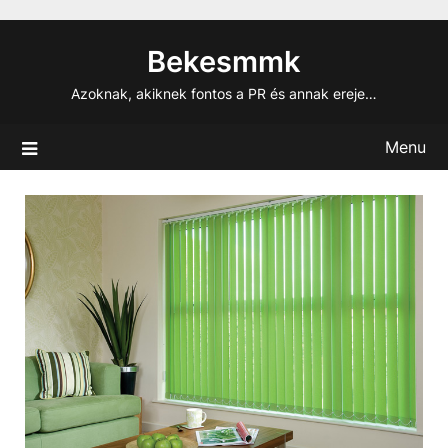
Skip
to
Bekesmmk
content
Azoknak, akiknek fontos a PR és annak ereje…
Menu