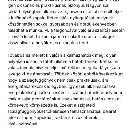
igen olcsónak és praktikusnak bizonyul. Nagyon sok
raktárhelységben alkalmazzák, hiszen ez által elkerülhetjük
a különböző kapuk, illetve ajtók nyitogatását, melynek
köszönhetően sokkal gyorsabban és gördülékenyebben
haladhat a munka. Pl. a targoncával való árú szállítás esetén
is kiváló lehet, hiszen a jármű elhaladta után a szalagok
visszaállnak a helyükre és elzárják a teret.
Továbbá ez mellett kiválóan alkalmazhatóak még, olyan
helyeken is ahol a fűtött, illetve a hűtött tereket kell külön
választanunk, hiszen teljes mértékben megakadályozza a
levegő ki-be áramlását. Többek között ebből következik az,
hogy a szalagfüggönyök nem csak praktikusak, ám
energiatakarékosak is egyben. Így ezek alkalmazásával
energiaköltség csökkenésével is számolhatunk, amely nem
csak a saját pénztárcánkra lesz kihatással, hatán a minket
körbevevő környezetre is. Ezeket a szigetelő
szalagfüggönyöket tökéletesen felhasználhatjuk bejárati
ajtóknál, ipari kapuknál, raktárok és üzletterek
elválasztásánál.