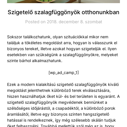
Szigetelő szalagfüggönyök otthonunkban
Posted on 2018. december 8. szombat
Sokszor találkozhatunk, olyan szituációkkal mikor nem
találjuk a tökéletes megoldást arra, hogyan is válasszunk el
bizonyos tereket, illetve azokat hogyan szigeteljük el. Ilyen
esetekben van szükségünk a szalagfüggönyökre, melyeket
szinte bárhol alkalmazhatunk.
[wp_ad_camp_1]
Ezek a modern kialakítású szigetelő szalagfüggönyök kiváló
megoldást jelenthetnek különböző terek elválasztására,
hiszen használhatjuk őket kül- és bel területen is egyaránt. A
szigetelő szalagfüggönyök megvédenek bennünket a
szélsőséges időjárástól, a csapadéktól, a különböző porok
áramlásától, illetve egy bizonyos szinten hangszigetelő
hatással is rendelkeznek, így még szélesebb skálán tudjuk
őket felhasználni. Továbbá mellettük szól még az is, hogy