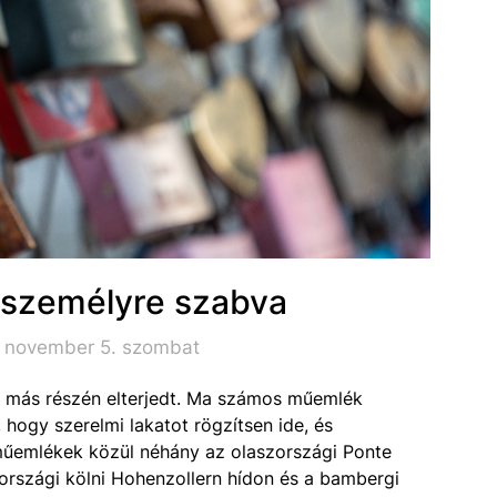
 személyre szabva
. november 5. szombat
 más részén elterjedt. Ma számos műemlék
 hogy szerelmi lakatot rögzítsen ide, és
 műemlékek közül néhány az olaszországi Ponte
tországi kölni Hohenzollern hídon és a bambergi