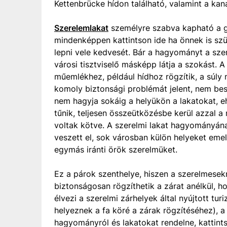
Kettenbrücke hídon található, valamint a kana
Szerelemlakat
személyre szabva kapható a gr
mindenképpen kattintson ide ha önnek is szü
lepni vele kedvesét. Bár a hagyományt a sze
városi tisztviselő másképp látja a szokást. 
műemlékhez, például hídhoz rögzítik, a súly 
komoly biztonsági problémát jelent, nem bes
nem hagyja sokáig a helyükön a lakatokat, eh
tűnik, teljesen összeütközésbe kerül azzal a
voltak kötve. A szerelmi lakat hagyományá
veszett el, sok városban külön helyeket eme
egymás iránti örök szerelmüket.
Ez a párok szenthelye, hiszen a szerelmesekn
biztonságosan rögzíthetik a zárat anélkül, 
élvezi a szerelmi zárhelyek által nyújtott tu
helyeznek a fa köré a zárak rögzítéséhez),
hagyományról és lakatokat rendelne, kattint