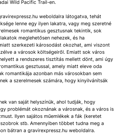
dai Wild Pacific Trail-en.
avirexpressz.hu weboldalra látogatva, tehát
ksége lenne egy ilyen lakatra, vagy meg szeretné
relmesek romantikus gesztusnak tekintik, sok
A lakatok meglehetősen nehezek, és ha
miatt szerkezeti károsodást okozhat, ami viszont
zélve a városok költségeiről. Emiatt sok város
elyett a rendszeres tisztítás mellett dönt, ami úgy
 romantikus gesztussal, amely miatt eleve oda
nak romantikája azonban más városokban sem
lnek a szerelmesek számára, hogy kinyilvánítsák
ek van saját helyszínük, ahol tudják, hogy
hogy problémát okoznának a városnak, és a város is
rizmust. Ilyen sajátos műemlékek a fák (keretet
 a szobrok stb. Amennyiben többet tudna meg a
son bátran a gravirexpressz.hu weboldalra.