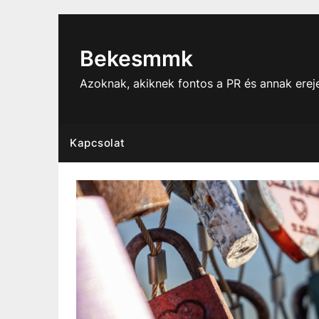
Skip
to
content
Bekesmmk
Azoknak, akiknek fontos a PR és annak ere
Kapcsolat