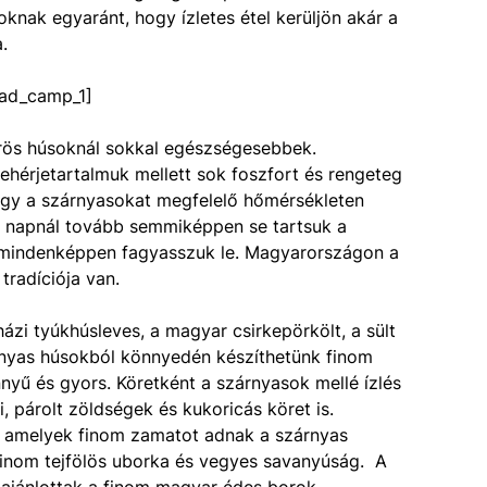
knak egyaránt, hogy ízletes étel kerüljön akár a
.
ad_camp_1]
rös húsoknál sokkal egészségesebbek.
ehérjetartalmuk mellett sok foszfort és rengeteg
ogy a szárnyasokat megfelelő hőmérsékleten
3 napnál tovább semmiképpen se tartsuk a
r mindenképpen fagyasszuk le. Magyarországon a
tradíciója van.
ázi tyúkhúsleves, a magyar csirkepörkölt, a sült
zárnyas húsokból könnyedén készíthetünk finom
nyű és gyors. Köretként a szárnyasok mellé ízlés
i, párolt zöldségek és kukoricás köret is.
is, amelyek finom zamatot adnak a szárnyas
inom tejfölös uborka és vegyes savanyúság. A
 ajánlottak a finom magyar édes borok.