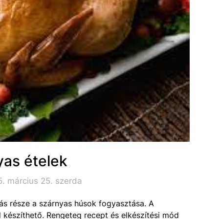
yas ételek
. március 25. szerda
s része a szárnyas húsok fogyasztása. A
l készíthető. Rengeteg recept és elkészítési mód