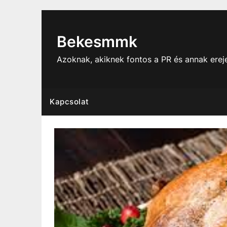
Skip
to
content
Bekesmmk
Azoknak, akiknek fontos a PR és annak ere
Kapcsolat