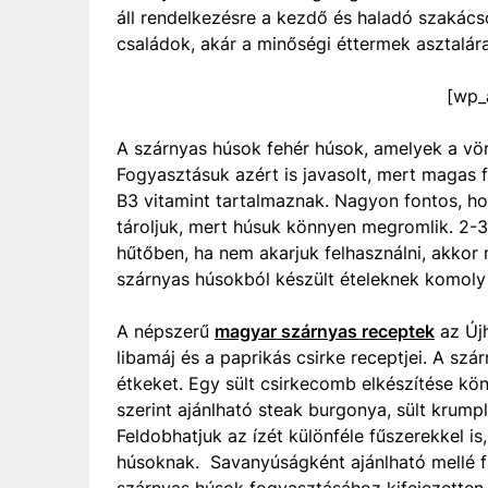
áll rendelkezésre a kezdő és haladó szakácso
családok, akár a minőségi éttermek asztalára
[wp_
A szárnyas húsok fehér húsok, amelyek a vö
Fogyasztásuk azért is javasolt, mert magas f
B3 vitamint tartalmaznak. Nagyon fontos, h
tároljuk, mert húsuk könnyen megromlik. 2-
hűtőben, ha nem akarjuk felhasználni, akko
szárnyas húsokból készült ételeknek komoly 
A népszerű
magyar szárnyas receptek
az Újh
libamáj és a paprikás csirke receptjei. A s
étkeket. Egy sült csirkecomb elkészítése kön
szerint ajánlható steak burgonya, sült krumpl
Feldobhatjuk az ízét különféle fűszerekkel 
húsoknak. Savanyúságként ajánlható mellé f
szárnyas húsok fogyasztásához kifejezetten