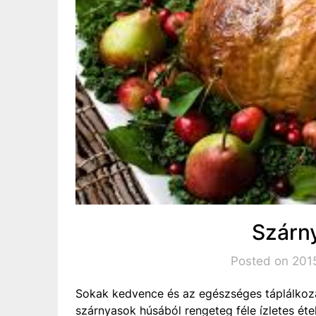
Szárn
Posted on 2015
Sokak kedvence és az egészséges táplálkozá
szárnyasok húsából rengeteg féle ízletes éte