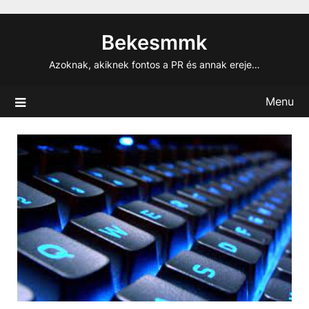
Skip
to
Bekesmmk
content
Azoknak, akiknek fontos a PR és annak ereje…
Menu