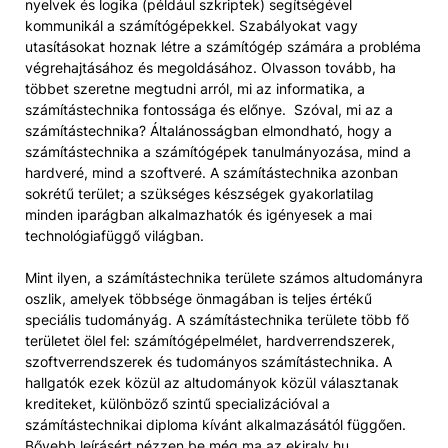
nyelvek és logika (például szkriptek) segítségével
kommunikál a számítógépekkel. Szabályokat vagy
utasításokat hoznak létre a számítógép számára a probléma
végrehajtásához és megoldásához. Olvasson tovább, ha
többet szeretne megtudni arról, mi az informatika, a
számítástechnika fontossága és előnye. Szóval, mi az a
számítástechnika? Általánosságban elmondható, hogy a
számítástechnika a számítógépek tanulmányozása, mind a
hardveré, mind a szoftveré. A számítástechnika azonban
sokrétű terület; a szükséges készségek gyakorlatilag
minden iparágban alkalmazhatók és igényesek a mai
technológiafüggő világban.
Mint ilyen, a számítástechnika területe számos altudományra
oszlik, amelyek többsége önmagában is teljes értékű
speciális tudományág. A számítástechnika területe több fő
területet ölel fel: számítógépelmélet, hardverrendszerek,
szoftverrendszerek és tudományos számítástechnika. A
hallgatók ezek közül az altudományok közül választanak
krediteket, különböző szintű specializációval a
számítástechnikai diploma kívánt alkalmazásától függően.
Bővebb leírásért nézzen be még ma az ekiraly.hu