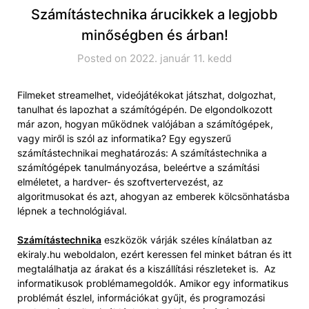
Számítástechnika árucikkek a legjobb
minőségben és árban!
Posted on 2022. január 11. kedd
Filmeket streamelhet, videójátékokat játszhat, dolgozhat,
tanulhat és lapozhat a számítógépén. De elgondolkozott
már azon, hogyan működnek valójában a számítógépek,
vagy miről is szól az informatika? Egy egyszerű
számítástechnikai meghatározás: A számítástechnika a
számítógépek tanulmányozása, beleértve a számítási
elméletet, a hardver- és szoftvertervezést, az
algoritmusokat és azt, ahogyan az emberek kölcsönhatásba
lépnek a technológiával.
Számítástechnika
eszközök várják széles kínálatban az
ekiraly.hu weboldalon, ezért keressen fel minket bátran és itt
megtalálhatja az árakat és a kiszállítási részleteket is. Az
informatikusok problémamegoldók. Amikor egy informatikus
problémát észlel, információkat gyűjt, és programozási