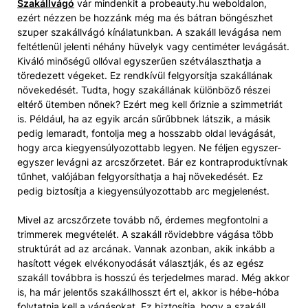
Szakállvágó
vár mindenkit a probeauty.hu weboldalon,
ezért nézzen be hozzánk még ma és bátran böngészhet
szuper szakállvágó kínálatunkban. A szakáll levágása nem
feltétlenül jelenti néhány hüvelyk vagy centiméter levágását.
Kiváló minőségű ollóval egyszerűen szétválaszthatja a
töredezett végeket. Ez rendkívül felgyorsítja szakállának
növekedését. Tudta, hogy szakállának különböző részei
eltérő ütemben nőnek? Ezért meg kell őriznie a szimmetriát
is. Például, ha az egyik arcán sűrűbbnek látszik, a másik
pedig lemaradt, fontolja meg a hosszabb oldal levágását,
hogy arca kiegyensúlyozottabb legyen. Ne féljen egyszer-
egyszer levágni az arcszőrzetet. Bár ez kontraproduktívnak
tűnhet, valójában felgyorsíthatja a haj növekedését. Ez
pedig biztosítja a kiegyensúlyozottabb arc megjelenést.
Mivel az arcszőrzete tovább nő, érdemes megfontolni a
trimmerek megvételét. A szakáll rövidebbre vágása több
struktúrát ad az arcának. Vannak azonban, akik inkább a
hasított végek elvékonyodását választják, és az egész
szakáll továbbra is hosszú és terjedelmes marad. Még akkor
is, ha már jelentős szakállhosszt ért el, akkor is hébe-hóba
folytatnia kell a vágásokat. Ez biztosítja, hogy a szakáll