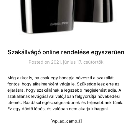
Szakállvágó online rendelése egyszerűen
Posted on 2021. június 17. csütörtök
Még akkor is, ha csak egy hónapja növeszti a szakállát
fontos, hogy alkalmanként vágja le. Szüksége lesz erre az
eljárásra, hogy szakállának a legszebb megjelenést adja. A
szakállának levágásával valójában felgyorsítja növekedési
ütemét. Ráadásul egészségesebbnek és teljesebbnek tűnik.
Ez egy döntő lépés, és valóban nem akarja kihagyni.
[wp_ad_camp_1]