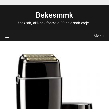
Skip
to
Bekesmmk
content
Azoknak, akiknek fontos a PR és annak ereje…
Menu