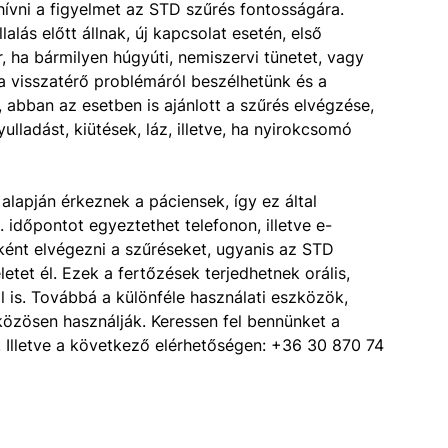
hívni a figyelmet az STD szűrés fontosságára.
alás előtt állnak, új kapcsolat esetén, első
r, ha bármilyen húgyúti, nemiszervi tünetet, vagy
a visszatérő problémáról beszélhetünk és a
abban az esetben is ajánlott a szűrés elvégzése,
yulladást, kiütések, láz, illetve, ha nyirokcsomó
lapján érkeznek a páciensek, így ez által
. időpontot egyeztethet telefonon, illetve e-
nként elvégezni a szűréseket, ugyanis az STD
letet él. Ezek a fertőzések terjedhetnek orális,
tal is. Továbbá a különféle használati eszközök,
 közösen használják. Keressen fel bennünket a
. Illetve a következő elérhetőségen: +36 30 870 74