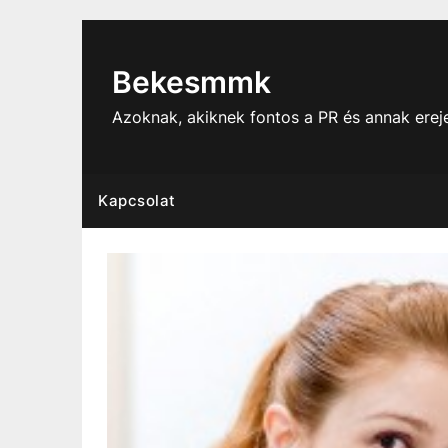
Skip
to
content
Bekesmmk
Azoknak, akiknek fontos a PR és annak ere
Kapcsolat