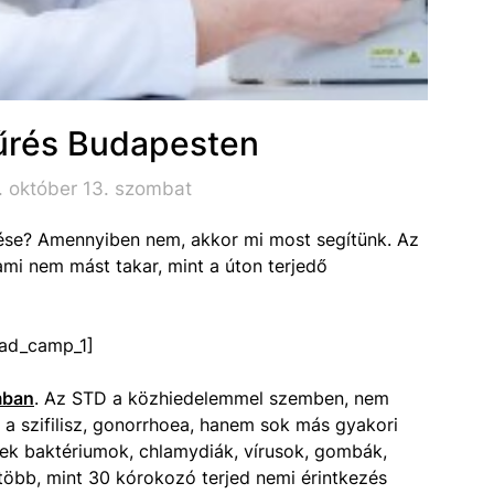
űrés Budapesten
. október 13. szombat
tése? Amennyiben nem, akkor mi most segítünk. Az
ami nem mást takar, mint a úton terjedő
ad_camp_1]
mban
. Az STD a közhiedelemmel szemben, nem
 a szifilisz, gonorrhoea, hanem sok más gyakori
nek baktériumok, chlamydiák, vírusok, gombák,
 több, mint 30 kórokozó terjed nemi érintkezés