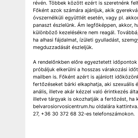
révén. Többek között ezért is szeretnénk fel
Főként azok számára ajánljuk, akik gyerekváll
óvszernélküli együttlét esetén, vagy pl. akko
panaszt észlelünk. Ám legfőképpen, akkor, h
különböző kezelésékre nem reagál. Továbbá, 
ha alhasi fájdalmat, ízületi gyulladást, szemg
megduzzadását észleljük.
A rendelőnkben előre egyeztetett időpontok a
próbáljuk elkerülni a hosszas várakozási időt
mailben is. Főként azért is ajánlott időközö
fertőzéseket bárki elkaphatja, aki szexuális é
anális, illetve akár kézzel való érintkezés ál
illetve tárgyak is okozhatják a fertőzést, ha
belvarosiorvosicentrum.hu oldalára kattintva
27, +36 30 372 68 32-es telefonszámokon.