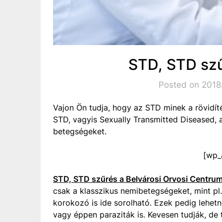
STD, STD sz
Posted on 2018
Vajon Ön tudja, hogy az STD minek a rövidí
STD, vagyis Sexually Transmitted Diseased, 
betegségeket.
[wp_
STD, STD szűrés a Belvárosi Orvosi Centru
csak a klasszikus nemibetegségeket, mint pl.
korokozó is ide sorolható. Ezek pedig lehet
vagy éppen paraziták is. Kevesen tudják, de