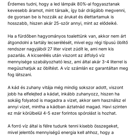
Érdemes tudni, hogy a led lámpák 80%-al fogyasztanak
kevesebb áramot, mint társaik, így bár drágább megvenni,
de gyorsan be is hozzák az árukat és élettartamuk is
hosszabb, hiszen akár 25-ször annyi, mint az elődeiké.
Ha a fürdőben hagyományos toalettünk van, akkor nem árt
átgondolni a tartály lecserélését, mivel egy régi típusú öblítő
rendszer nagyjából 27 liter vizet zúdít le, ami nem kis
pazarlás. A kicserélés után viszont az átfolyó víz
mennyisége szabályozható lesz, ami által akár 3-4 literrel is
megúszhatjuk az öblítést. A víz számlán ez garantáltan meg
fog látszani.
A kád és zuhany vitája még mindig sokszor adott, viszont
jobb ha elfelejted a kádat, inkább zuhanyozz, hiszen ha
sokáig folyatod is magadra a vizet, akkor sem használsz el
annyi vizet, mintha a kádban áztatnád magad. Havi szinten
ez már körülbelül 4-5 ezer forintos spórolást is hozhat.
A forró víz által is félre tudunk tenni kisebb összegeket,
mivel jelentős mennyiségű energia kell ahhoz, hogy a