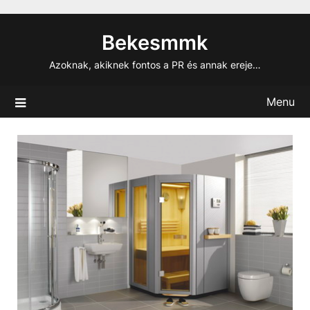
Skip
to
Bekesmmk
content
Azoknak, akiknek fontos a PR és annak ereje…
Menu