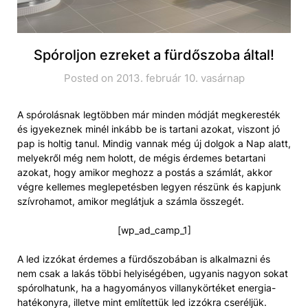
Spóroljon ezreket a fürdőszoba által!
Posted on 2013. február 10. vasárnap
A spórolásnak legtöbben már minden módját megkeresték
és igyekeznek minél inkább be is tartani azokat, viszont jó
pap is holtig tanul. Mindig vannak még új dolgok a Nap alatt,
melyekről még nem holott, de mégis érdemes betartani
azokat, hogy amikor meghozz a postás a számlát, akkor
végre kellemes meglepetésben legyen részünk és kapjunk
szívrohamot, amikor meglátjuk a számla összegét.
[wp_ad_camp_1]
A led izzókat érdemes a fürdőszobában is alkalmazni és
nem csak a lakás többi helyiségében, ugyanis nagyon sokat
spórolhatunk, ha a hagyományos villanykörtéket energia-
hatékonyra, illetve mint említettük led izzókra cseréljük.