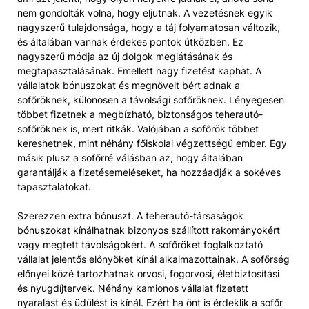
nem gondolták volna, hogy eljutnak. A vezetésnek egyik
nagyszerű tulajdonsága, hogy a táj folyamatosan változik,
és általában vannak érdekes pontok útközben. Ez
nagyszerű módja az új dolgok meglátásának és
megtapasztalásának. Emellett nagy fizetést kaphat. A
vállalatok bónuszokat és megnövelt bért adnak a
sofőröknek, különösen a távolsági sofőröknek. Lényegesen
többet fizetnek a megbízható, biztonságos teherautó-
sofőröknek is, mert ritkák. Valójában a sofőrök többet
kereshetnek, mint néhány főiskolai végzettségű ember. Egy
másik plusz a sofőrré válásban az, hogy általában
garantálják a fizetésemeléseket, ha hozzáadják a sokéves
tapasztalatokat.
Szerezzen extra bónuszt. A teherautó-társaságok
bónuszokat kínálhatnak bizonyos szállított rakományokért
vagy megtett távolságokért. A sofőröket foglalkoztató
vállalat jelentős előnyöket kínál alkalmazottainak. A sofőrség
előnyei közé tartozhatnak orvosi, fogorvosi, életbiztosítási
és nyugdíjtervek. Néhány kamionos vállalat fizetett
nyaralást és üdülést is kínál. Ezért ha önt is érdeklik a sofőr