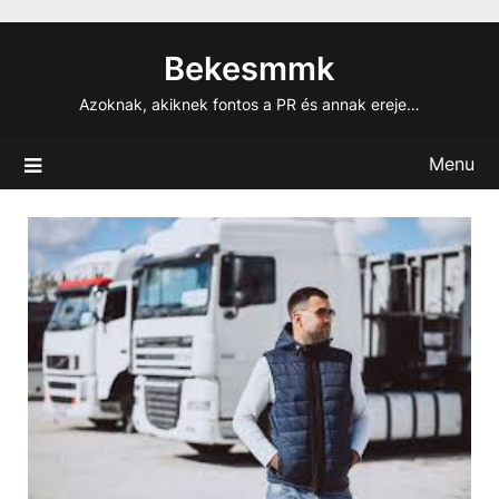
Skip
to
Bekesmmk
content
Azoknak, akiknek fontos a PR és annak ereje…
Menu