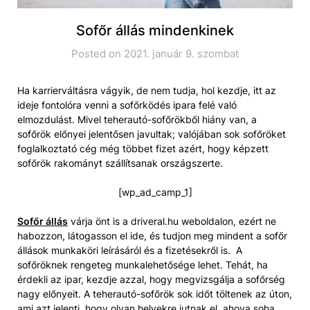
Sofőr állás mindenkinek
Posted on 2021. január 9. szombat
Ha karrierváltásra vágyik, de nem tudja, hol kezdje, itt az
ideje fontolóra venni a sofőrködés ipara felé való
elmozdulást. Mivel teherautó-sofőrökből hiány van, a
sofőrök előnyei jelentősen javultak; valójában sok sofőröket
foglalkoztató cég még többet fizet azért, hogy képzett
sofőrök rakományt szállítsanak országszerte.
[wp_ad_camp_1]
Sofőr állás
várja önt is a driveral.hu weboldalon, ezért ne
habozzon, látogasson el ide, és tudjon meg mindent a sofőr
állások munkaköri leírásáról és a fizetésekről is. A
sofőröknek rengeteg munkalehetősége lehet. Tehát, ha
érdekli az ipar, kezdje azzal, hogy megvizsgálja a sofőrség
nagy előnyeit. A teherautó-sofőrök sok időt töltenek az úton,
ami azt jelenti, hogy olyan helyekre jutnak el, ahova soha